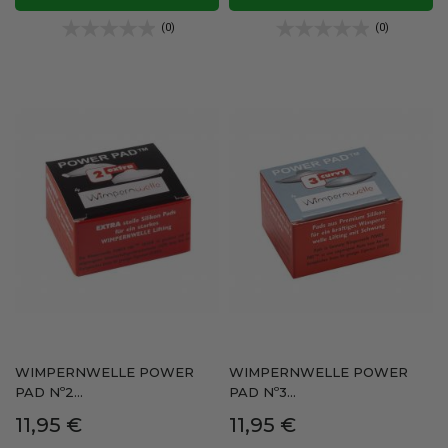
(0)
(0)
WIMPERNWELLE POWER
WIMPERNWELLE POWER
PAD Nº2...
PAD Nº3...
Precio
Precio
11,95 €
11,95 €