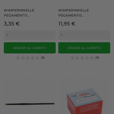
WIMPERNWELLE
WIMPERNWELLE
PEGAMENTO...
PEGAMENTO...
Precio
Precio
3,35 €
11,95 €
AÑADIR AL CARRITO
AÑADIR AL CARRITO
(0)
(0)