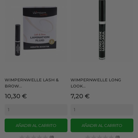
WIMPERNWELLE LASH &
WIMPERNWELLE LONG
BROW...
LOOK...
Precio
Precio
10,30 €
7,20 €
AÑADIR AL CARRITO
AÑADIR AL CARRITO
(0)
(0)