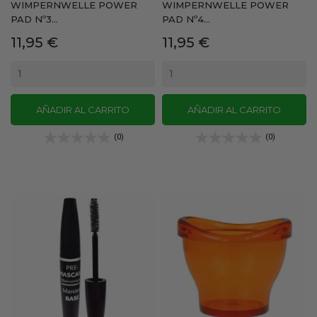
WIMPERNWELLE POWER
WIMPERNWELLE POWER
PAD Nº3...
PAD Nº4...
Precio
Precio
11,95 €
11,95 €
AÑADIR AL CARRITO
AÑADIR AL CARRITO
(0)
(0)