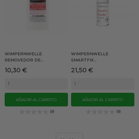
WIMPERNWELLE
WIMPERNWELLE
REMOVEDOR DE...
SMARTFIX...
Precio
Precio
10,30 €
21,50 €
AÑADIR AL CARRITO
AÑADIR AL CARRITO
(0)
(0)