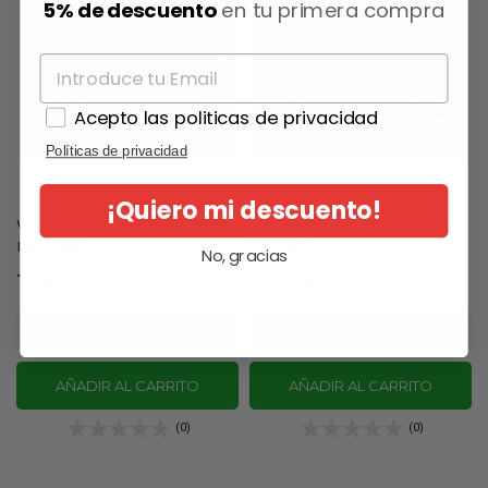
5% de descuento
en tu primera compra
Acepto las politicas de privacidad
Políticas de privacidad
¡Quiero mi descuento!
WIMPERNWELLE POWER
WIMPERNWELLE POWER
PAD MIX...
PAD Nº1...
No, gracias
Precio
Precio
11,95 €
11,95 €
AÑADIR AL CARRITO
AÑADIR AL CARRITO
(0)
(0)