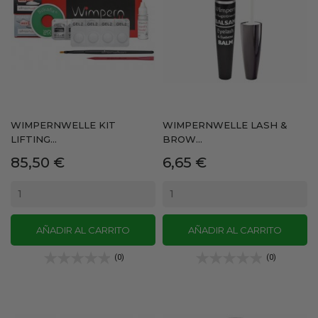
WIMPERNWELLE KIT
WIMPERNWELLE LASH &
LIFTING...
BROW...
Precio
Precio
85,50 €
6,65 €
AÑADIR AL CARRITO
AÑADIR AL CARRITO
(0)
(0)