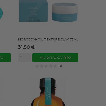
MOROCCANOIL TEXTURE CLAY 75ML
Precio
31,50 €
TO
AÑADIR AL CARRITO
(0)