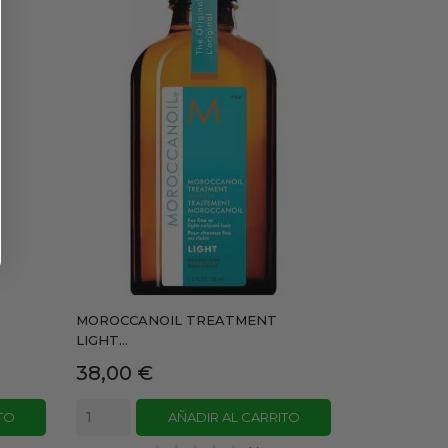
MOROCCANOIL TREATMENT
LIGHT...
Precio
38,00 €
TO
AÑADIR AL CARRITO