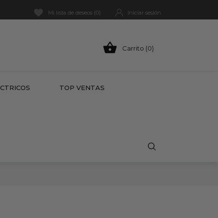
Mi lista de deseos (
0
)
Iniciar sesión

Carrito (0)
HOT
ÉCTRICOS
TOP VENTAS