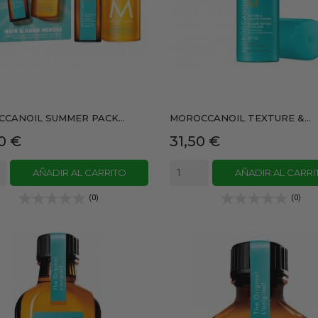
CANOIL SUMMER PACK...
MOROCCANOIL TEXTURE &...
io
Precio
0 €
31,50 €
AÑADIR AL CARRITO
AÑADIR AL CARRI
(0)
(0)