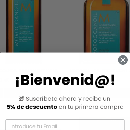
CANOIL TREATMENT 100ML
MOROCCANOIL TREATMENT 
¡Bienvenid@!
io
Precio
0 €
17,50 €
AÑADIR AL CARRITO
AÑADIR AL CARRI
🎁 Suscríbete ahora y recibe un
(0)
(0)
5% de descuento
en tu primera compra