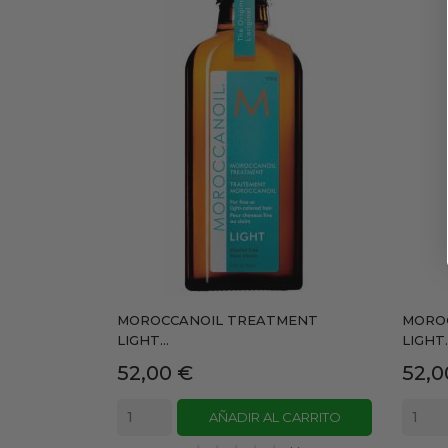
MOROCCANOIL TREATMENT
MORO
LIGHT...
LIGHT..
Precio
Prec
52,00 €
52,0
AÑADIR AL CARRITO