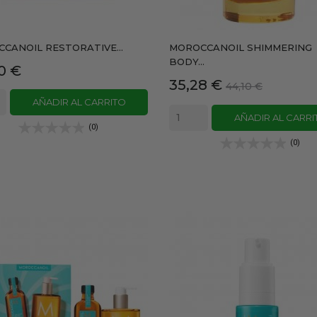
CANOIL RESTORATIVE...
MOROCCANOIL SHIMMERING
BODY...
io
0 €
Precio
Precio
35,28 €
44,10 €
base
AÑADIR AL CARRITO
AÑADIR AL CARRI
(0)
(0)