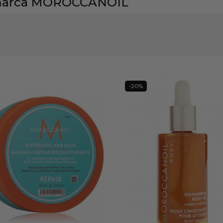
r marca MOROCCANOIL
-20%