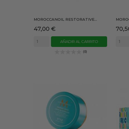
MOROCCANOIL RESTORATIVE...
MOROC
Precio
Prec
47,00 €
70,5
AÑADIR AL CARRITO
(0)