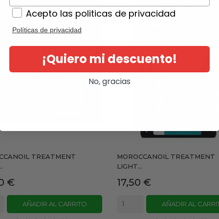
Acepto las politicas de privacidad
Políticas de privacidad
¡Quiero mi descuento!
No, gracias
CCANOIL TREATMENT
MOROCCANOIL TREATMENT
.
LIGHT...
io
Precio
0 €
17,50 €
AÑADIR AL CARRITO
AÑADIR AL CARRI