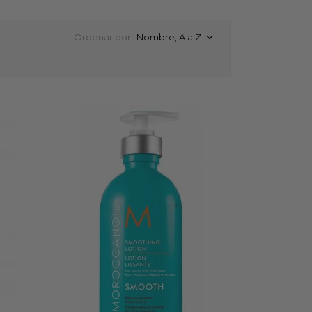
Ordenar por:
Nombre, A a Z
