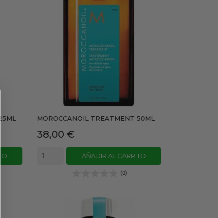
25ML
MOROCCANOIL TREATMENT 50ML
Precio
38,00 €
TO
AÑADIR AL CARRITO
(0)