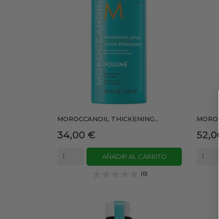
MOROCCANOIL THICKENING...
MOROC
Precio
Prec
34,00 €
52,0
AÑADIR AL CARRITO
(0)