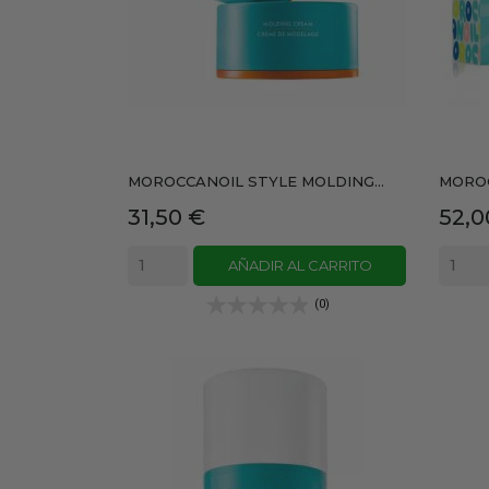
MOROCCANOIL STYLE MOLDING...
MOROC
Precio
Prec
31,50 €
52,0
AÑADIR AL CARRITO
(0)