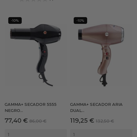
-10%
-10%
GAMMA+ SECADOR 5555
GAMMA+ SECADOR ARIA
NEGRO...
DUAL...
Precio
Precio
Precio
Precio
77,40 €
119,25 €
86,00 €
132,50 €
base
base