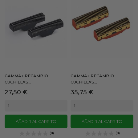
GAMMA+ RECAMBIO
GAMMA+ RECAMBIO
CUCHILLAS...
CUCHILLAS...
Precio
Precio
27,50 €
35,75 €
AÑADIR AL CARRITO
AÑADIR AL CARRITO
(0)
(0)