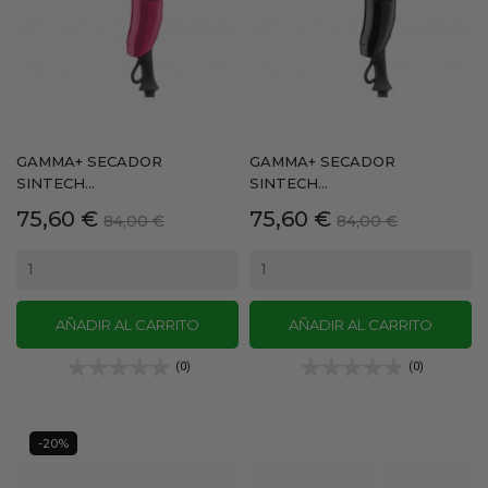
GAMMA+ SECADOR
GAMMA+ SECADOR
SINTECH...
SINTECH...
Precio
Precio
Precio
Precio
75,60 €
75,60 €
84,00 €
84,00 €
base
base
AÑADIR AL CARRITO
AÑADIR AL CARRITO
(0)
(0)
-20%