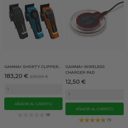
GAMMA+ SHORTY CLIPPER...
GAMMA+ WIRELESS
CHARGER PAD
Precio
Precio
183,20 €
229,00 €
Precio
12,50 €
base
AÑADIR AL CARRITO
AÑADIR AL CARRITO
(0)
(1)