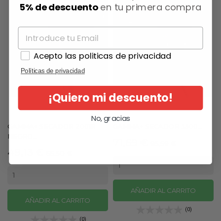
5% de descuento
en tu primera compra
Acepto las politicas de privacidad
Políticas de privacidad
¡Quiero mi descuento!
No, gracias
GAMMA+ SECADOR 2001R
GAMMA+ SECADOR 3500...
NEGRO...
Precio
Precio
71,69 €
95,59 €
Precio
Precio
49,13 €
65,50 €
base
base
AÑADIR AL CARRITO
AÑADIR AL CARRITO
(0)
(0)