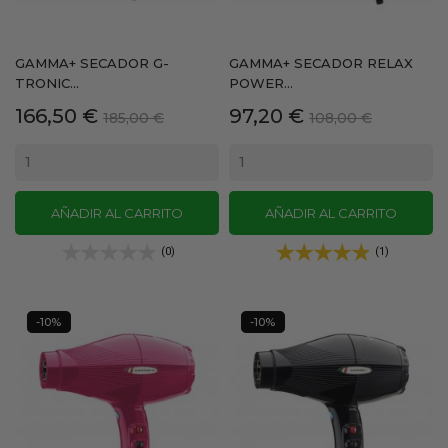
GAMMA+ SECADOR G-
GAMMA+ SECADOR RELAX
TRONIC...
POWER...
Precio
Precio
Precio
Precio
166,50 €
97,20 €
185,00 €
108,00 €
base
base
AÑADIR AL CARRITO
AÑADIR AL CARRITO
(0)
(1)
-10%
-10%