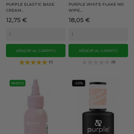
PURPLE ELASTIC BASE
PURPLE WHITE FLAKE NO
CREAM...
WIPE...
Precio
Precio
12,75 €
18,05 €
AÑADIR AL CARRITO
AÑADIR AL CARRITO
(1)
(0)
NUEVO
-20%