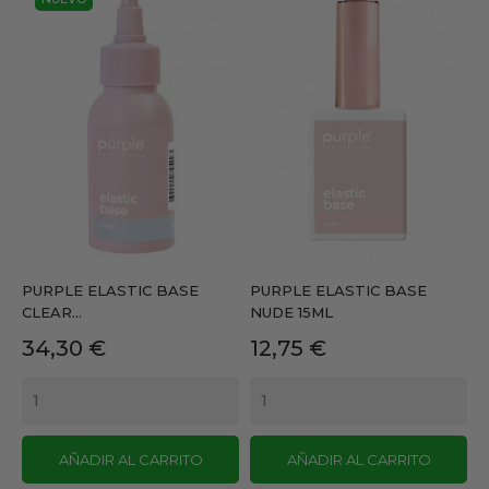
PURPLE ELASTIC BASE
PURPLE ELASTIC BASE
CLEAR...
NUDE 15ML
Precio
Precio
34,30 €
12,75 €
AÑADIR AL CARRITO
AÑADIR AL CARRITO