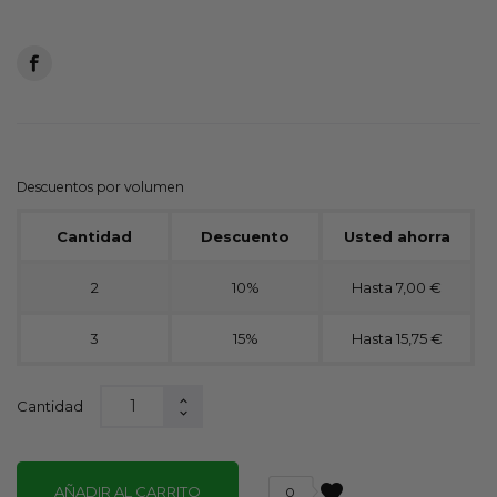
Descuentos por volumen
Cantidad
Descuento
Usted ahorra
2
10%
Hasta 7,00 €
3
15%
Hasta 15,75 €
Cantidad
favorite
AÑADIR AL CARRITO
0