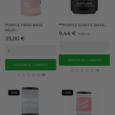
PURPLE FIBER BASE
***PURPLE ELASTIC BASE...
MILKY...
Precio
Precio
9,44 €
11,80 €
Precio
35,00 €
base
AÑADIR AL CARRITO
AÑADIR AL CARRITO
(0)
(0)
-20%
-20%