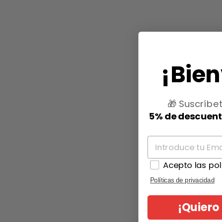
¡Bie
🎁 Suscríbe
5% de descuen
Acepto las pol
Políticas de privacidad
¡Quiero