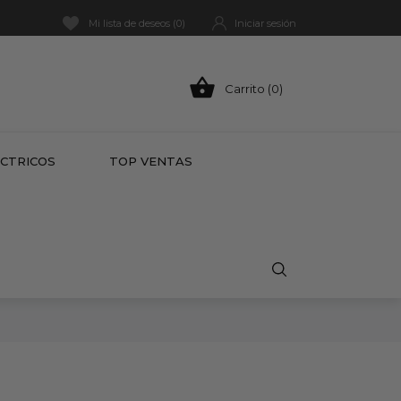
Mi lista de deseos (
0
)
Iniciar sesión

Carrito (0)
HOT
ÉCTRICOS
TOP VENTAS