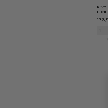
REVOX
BOND..
Prec
136,