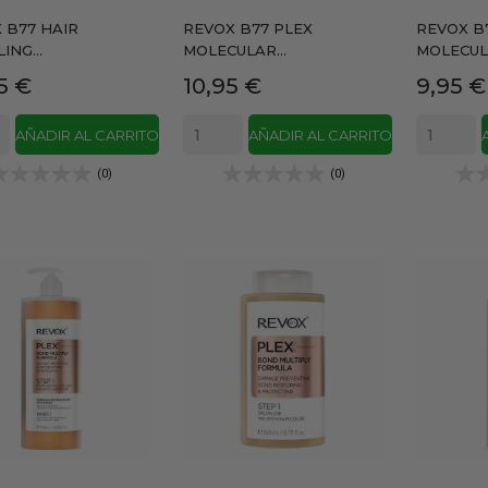
 B77 HAIR
REVOX B77 PLEX
REVOX B
ING...
MOLECULAR...
MOLECULA
io
Precio
Precio
5 €
10,95 €
9,95 €
AÑADIR AL CARRITO
AÑADIR AL CARRITO
(0)
(0)