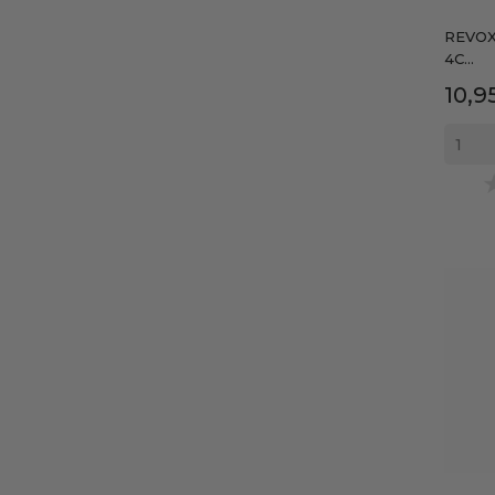
REVOX
4C...
Prec
10,9