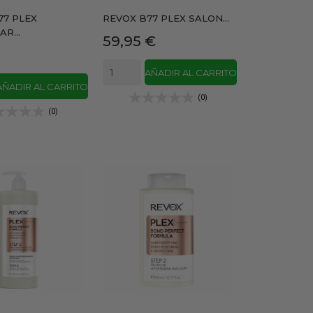
77 PLEX
REVOX B77 PLEX SALON...
R...
Precio
59,95 €
AÑADIR AL CARRITO
AÑADIR AL CARRITO
(0)
(0)