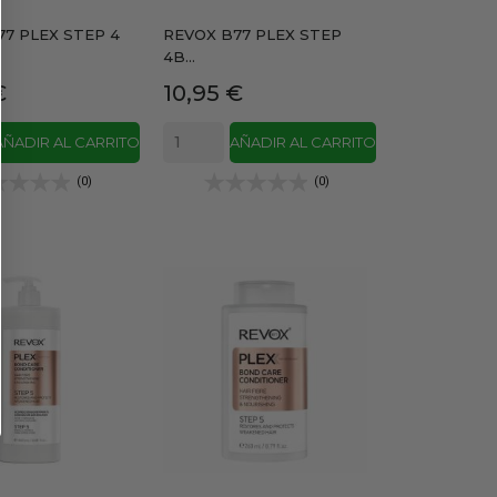
7 PLEX STEP 4
REVOX B77 PLEX STEP
4B...
Precio
€
10,95 €
AÑADIR AL CARRITO
AÑADIR AL CARRITO
(0)
(0)