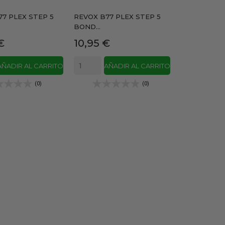
7 PLEX STEP 5
REVOX B77 PLEX STEP 5
BOND...
Precio
€
10,95 €
AÑADIR AL CARRITO
AÑADIR AL CARRITO
(0)
(0)