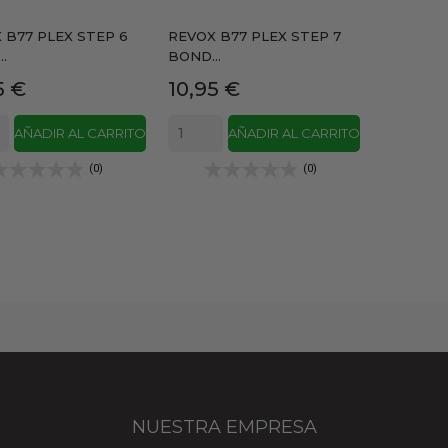
 B77 PLEX STEP 6
REVOX B77 PLEX STEP 7
.
BOND...
io
Precio
5 €
10,95 €
AÑADIR AL CARRITO
AÑADIR AL CARRITO
(0)
(0)
NUESTRA EMPRESA