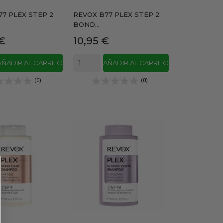
7 PLEX STEP 2
REVOX B77 PLEX STEP 2
BOND...
Precio
€
10,95 €
AÑADIR AL CARRITO
AÑADIR AL CARRITO
(0)
(0)