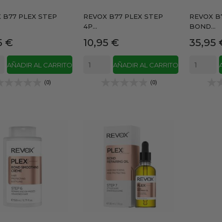
 B77 PLEX STEP
REVOX B77 PLEX STEP
REVOX B7
4P...
BOND...
io
Precio
Precio
5 €
10,95 €
35,95 
AÑADIR AL CARRITO
AÑADIR AL CARRITO
(0)
(0)