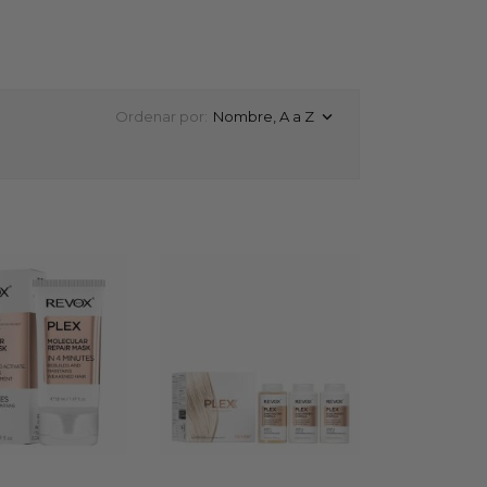
Ordenar por:
Nombre, A a Z
