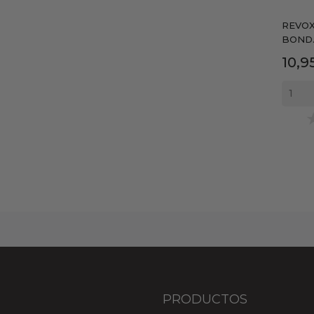
REVOX
BOND..
Prec
10,9
PRODUCTOS