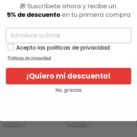
🎁 Suscríbete ahora y recibe un
 B77 PLEX STEP 3
REVOX B77 PLEX STEP 4
REVOX B7
5% de descuento
en tu primera compra
BOND...
BOND...
io
Precio
Precio
5 €
35,95 €
10,95 
AÑADIR AL CARRITO
AÑADIR AL CARRITO
Acepto las politicas de privacidad
(0)
(0)
Políticas de privacidad
¡Quiero mi descuento!
No, gracias