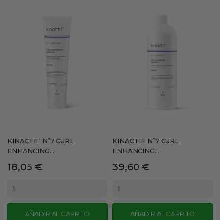
KINACTIF Nº7 CURL
KINACTIF Nº7 CURL
ENHANCING...
ENHANCING...
Precio
Precio
18,05 €
39,60 €
AÑADIR AL CARRITO
AÑADIR AL CARRITO