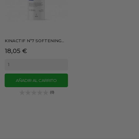
KINACTIF Nº7 SOFTENING...
Precio
18,05 €
AÑADIR AL CARRITO
(0)