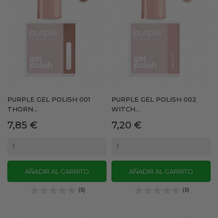
PURPLE GEL POLISH 001
PURPLE GEL POLISH 002
THORN...
WITCH...
Precio
Precio
7,85 €
7,20 €
AÑADIR AL CARRITO
AÑADIR AL CARRITO
(0)
(0)