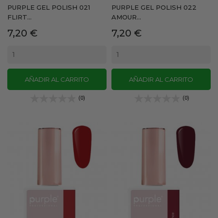
PURPLE GEL POLISH 021
PURPLE GEL POLISH 022
FLIRT...
AMOUR...
Precio
Precio
7,20 €
7,20 €
AÑADIR AL CARRITO
AÑADIR AL CARRITO
(0)
(0)