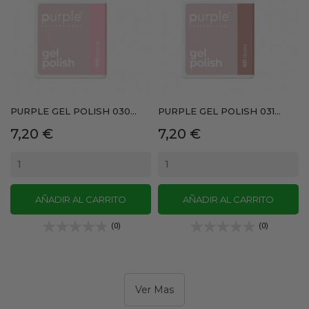
PURPLE GEL POLISH 030...
PURPLE GEL POLISH 031...
Precio
Precio
7,20 €
7,20 €
AÑADIR AL CARRITO
AÑADIR AL CARRITO
(0)
(0)
Ver Mas