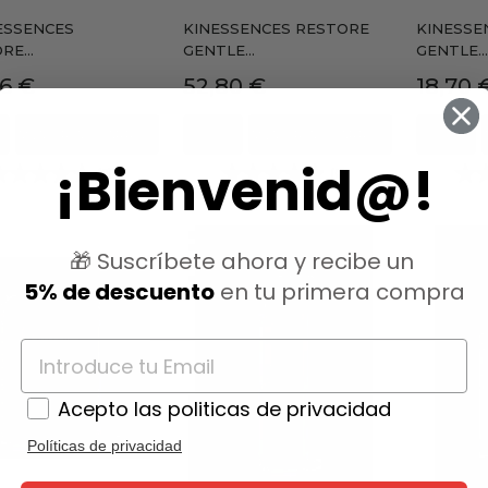
NESSENCES
KINESSENCES RESTORE
KINESSE
RE...
GENTLE...
GENTLE...
io
Precio
Precio
6 €
52,80 €
18,70 
AÑADIR AL CARRITO
AÑADIR AL CARRITO
¡Bienvenid@!
(0)
(0)
🎁 Suscríbete ahora y recibe un
5% de descuento
en tu primera compra
Acepto las politicas de privacidad
Políticas de privacidad