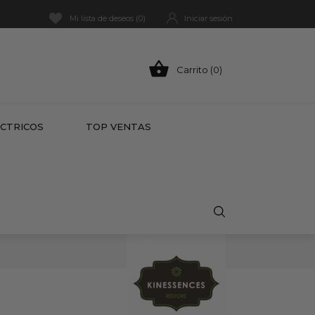
Mi lista de deseos (
0
)
Iniciar sesión

Carrito (0)
HOT
ÉCTRICOS
TOP VENTAS