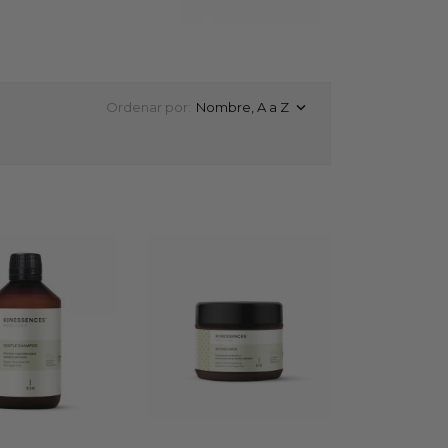
Ordenar por:
Nombre, A a Z
