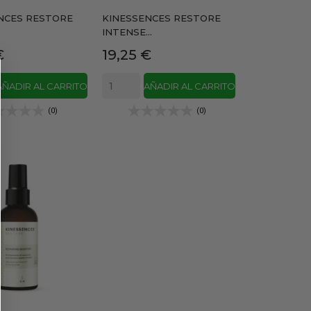
NCES RESTORE
KINESSENCES RESTORE
INTENSE...
Precio
€
19,25 €
AÑADIR AL CARRITO
AÑADIR AL CARRITO
(0)
(0)