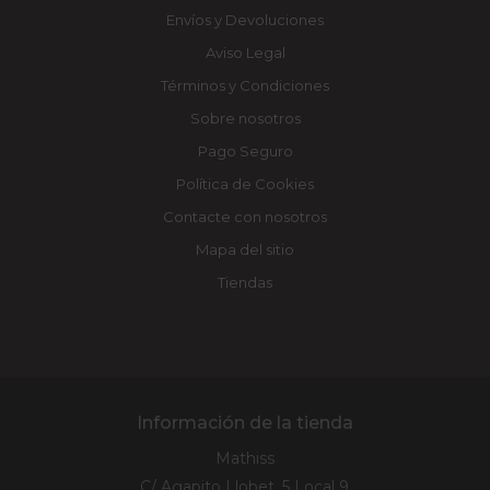
Envíos y Devoluciones
Aviso Legal
Términos y Condiciones
Sobre nosotros
Pago Seguro
Política de Cookies
Contacte con nosotros
Mapa del sitio
Tiendas
Información de la tienda
Mathiss
C/ Agapito Llobet, 5 Local 9