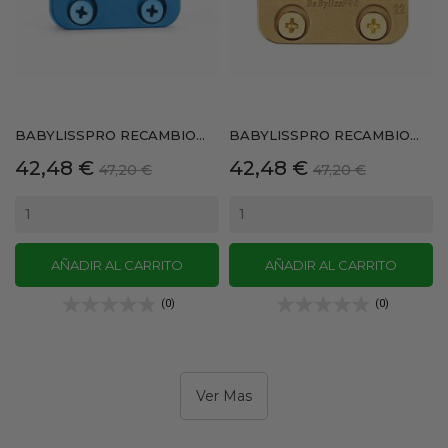
BABYLISSPRO RECAMBIO...
BABYLISSPRO RECAMBIO...
Precio
Precio
Precio
Precio
42,48 €
42,48 €
47,20 €
47,20 €
base
base
AÑADIR AL CARRITO
AÑADIR AL CARRITO
(0)
(0)
Ver Mas