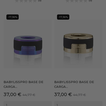
(0)
(0)
-17,36%
-17,36%
BABYLISSPRO BASE DE
BABYLISSPRO BASE DE
CARGA...
CARGA...
Precio
Precio
Precio
Precio
37,00 €
37,00 €
44,77 €
44,77 €
base
base