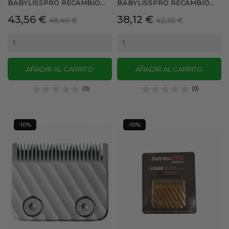
BABYLISSPRO RECAMBIO...
BABYLISSPRO RECAMBIO...
Precio
Precio
Precio
Precio
43,56 €
38,12 €
48,40 €
42,35 €
base
base
AÑADIR AL CARRITO
AÑADIR AL CARRITO
(0)
(0)
-10%
-10%