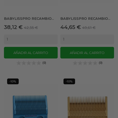
BABYLISSPRO RECAMBIO...
BABYLISSPRO RECAMBIO...
Precio
Precio
Precio
Precio
38,12 €
44,65 €
42,35 €
49,61 €
base
base
AÑADIR AL CARRITO
AÑADIR AL CARRITO
(0)
(0)
-10%
-10%