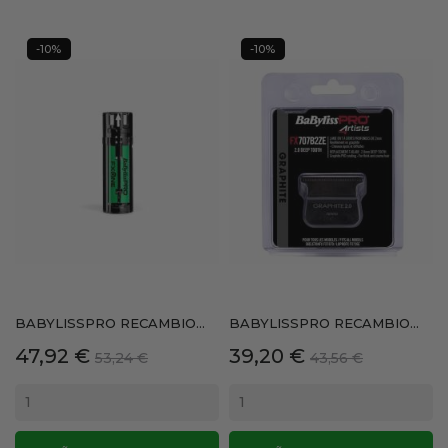
-10%
-10%
BABYLISSPRO RECAMBIO...
BABYLISSPRO RECAMBIO...
Precio
Precio
Precio
Precio
47,92 €
39,20 €
53,24 €
43,56 €
base
base