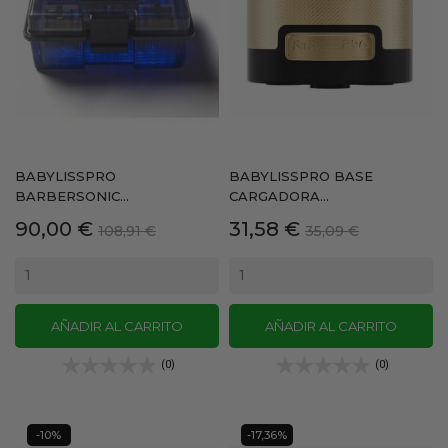
BABYLISSPRO
BABYLISSPRO BASE
BARBERSONIC...
CARGADORA...
Precio
Precio
Precio
Precio
90,00 €
31,58 €
108,91 €
35,09 €
base
base
AÑADIR AL CARRITO
AÑADIR AL CARRITO
(0)
(0)
-10%
-17,36%