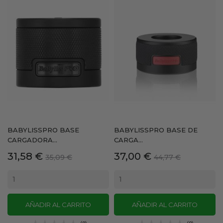
BABYLISSPRO BASE
BABYLISSPRO BASE DE
CARGADORA...
CARGA...
Precio
Precio
Precio
Precio
31,58 €
37,00 €
35,09 €
44,77 €
base
base
AÑADIR AL CARRITO
AÑADIR AL CARRITO