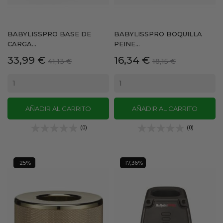
BABYLISSPRO BASE DE
BABYLISSPRO BOQUILLA
CARGA...
PEINE...
Precio
Precio
Precio
Precio
33,99 €
16,34 €
41,13 €
18,15 €
base
base
AÑADIR AL CARRITO
AÑADIR AL CARRITO
(0)
(0)
-25%
-17,36%