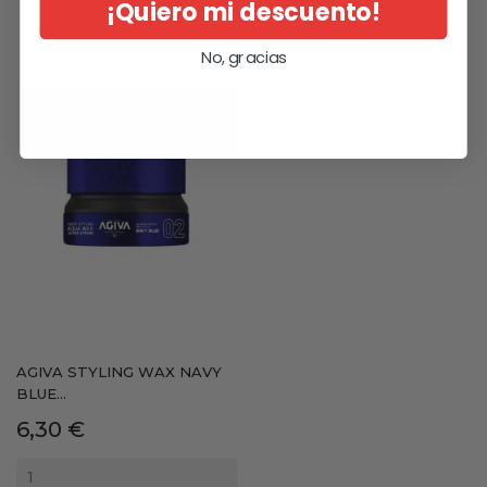
¡Quiero mi descuento!
No, gracias
AGIVA STYLING WAX NAVY
BLUE...
Precio
6,30 €