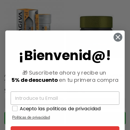
¡Bienvenid@!
🎁 Suscríbete ahora y recibe un
AGIVA STYLING STICK WAX
AGIVA STYLING WAX GREEN
5% de descuento
en tu primera compra
75GR
03...
Precio
Precio
9,95 €
6,30 €
Acepto las politicas de privacidad
Políticas de privacidad
AÑADIR AL CARRITO
AÑADIR AL CARRITO
(0)
(0)