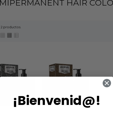
MIPERMANENT HAIR COL
 2 productos.
¡Bienvenid@!