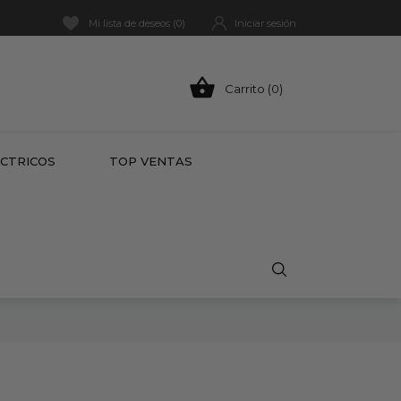
Mi lista de deseos (
0
)
Iniciar sesión

Carrito (0)
HOT
ÉCTRICOS
TOP VENTAS