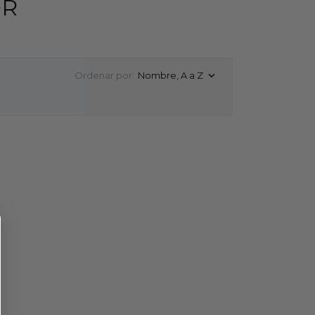
OR
Ordenar por:
Nombre, A a Z
