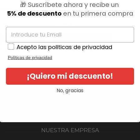
🎁 Suscríbete ahora y recibe un
 SEMIPERMANENT
AGIVA SEMIPERMANENT
5% de descuento
en tu primera compra
HAIR...
io
Precio
5 €
10,65 €
AÑADIR AL CARRITO
AÑADIR AL CARRITO
Acepto las politicas de privacidad
(0)
(0)
Políticas de privacidad
¡Quiero mi descuento!
No, gracias
NUESTRA EMPRESA