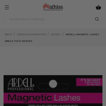

INICIO
TODOS LOS PRODUCTOS
ARDELL
ARDELL MAGNETIC LASHES
SINGLE PACK WISPIES