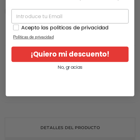

En stock
Acepto las politicas de privacidad
Políticas de privacidad
¡Quiero mi descuento!
GRATIS EN PEDIDOS
SUPERIORES A 49€
No, gracias
POSIBILIDAD DE PAGO
CONTRA REEMBOLSO
DETALLES DEL PRODUCTO