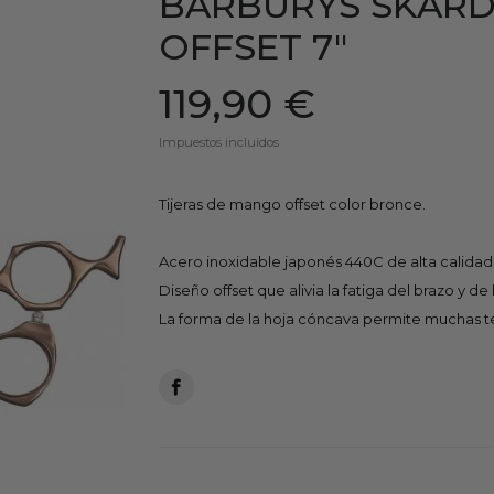
BARBURYS SKARD
OFFSET 7"
119,90 €
Impuestos incluidos
Tijeras de mango offset color bronce.
Acero inoxidable japonés 440C de alta calidad p
Diseño offset que alivia la fatiga del brazo y d
La forma de la hoja cóncava permite muchas té