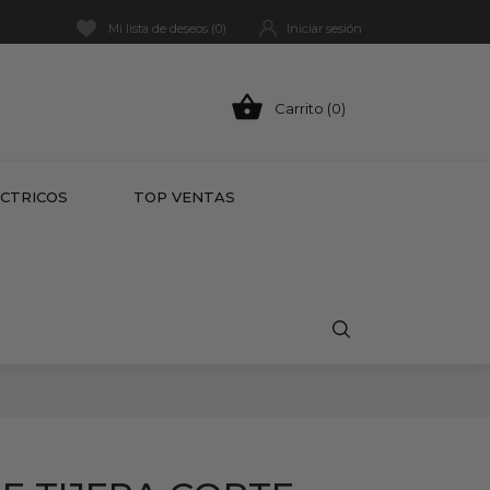
Mi lista de deseos (
0
)
Iniciar sesión

Carrito (0)
HOT
ÉCTRICOS
TOP VENTAS