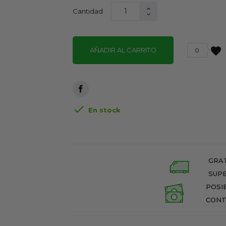
Cantidad
favorite
AÑADIR AL CARRITO
0

En stock
GRAT
SUPE
POSI
CONT