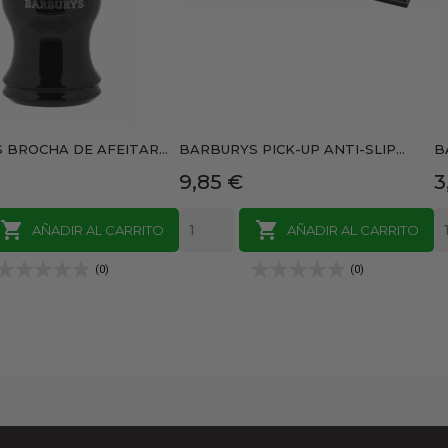
BROCHA DE AFEITAR...
BARBURYS PICK-UP ANTI-SLIP...
B
Precio
P
9,85 €
3


AÑADIR AL CARRITO
AÑADIR AL CARRITO
(0)
(0)