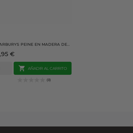
ARBURYS PEINE EN MADERA DE...
recio
,95 €

AÑADIR AL CARRITO
(0)