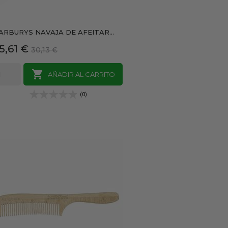
ARBURYS NAVAJA DE AFEITAR...
recio
Precio
5,61 €
30,13 €
base

AÑADIR AL CARRITO
(0)