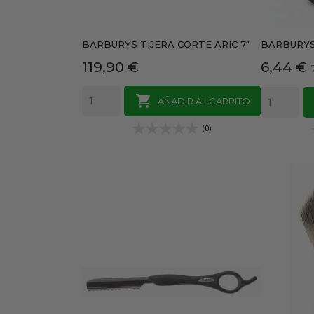
BARBURYS TIJERA CORTE ARIC 7"
BARBURYS
Precio
Precio
119,90 €
6,44 €

AÑADIR AL CARRITO
(0)