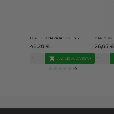
FEATHER NAVAJA STYLING...
BARBURYS 
Precio
Precio
48,28 €
26,85 €

AÑADIR AL CARRITO
(0)