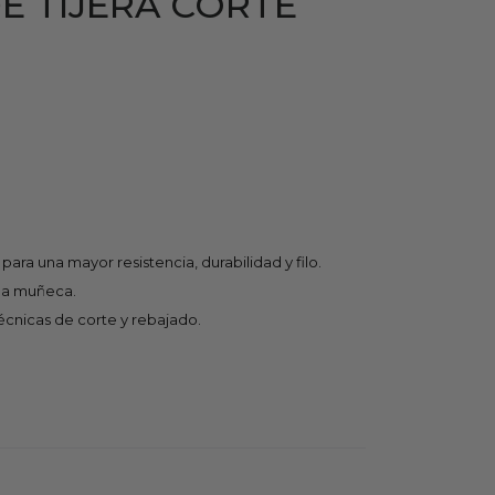
E TIJERA CORTE
ara una mayor resistencia, durabilidad y filo.
e la muñeca.
cnicas de corte y rebajado.