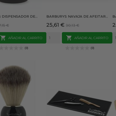
 DISPENSADOR DE...
BARBURYS NAVAJA DE AFEITAR...
B
Precio
Precio
Precio
P
25,61 €
2
7,15 €
30,13 €
base
base


AÑADIR AL CARRITO
AÑADIR AL CARRITO
(0)
(0)