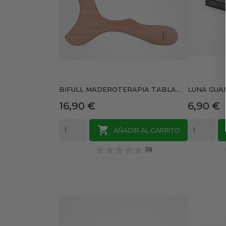
BIFULL MADEROTERAPIA TABLA...
LUNA GUAN
Precio
Precio
16,90 €
6,90 €

AÑADIR AL CARRITO
(0)