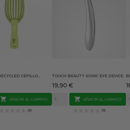
RECYCLED CEPILLO...
TOUCH BEAUTY SONIC EYE DEVICE
B
Precio
P
19,90 €
1


AÑADIR AL CARRITO
AÑADIR AL CARRITO
(0)
(0)