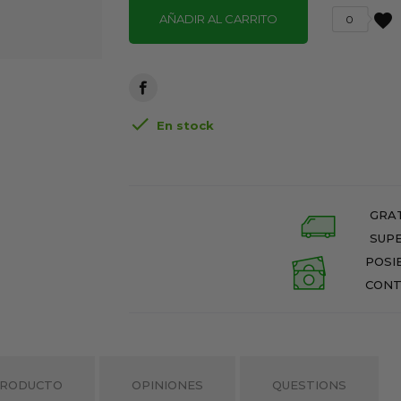
favorite
AÑADIR AL CARRITO
0

En stock
GRAT
SUPE
POSI
CONT
PRODUCTO
OPINIONES
QUESTIONS