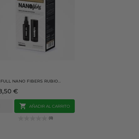
IFULL NANO FIBERS RUBIO...
recio
8,50 €

AÑADIR AL CARRITO
(0)