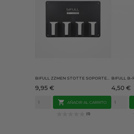
BIFULL ZZMEN STOTTE SOPORTE...
BIFULL B-
Precio
Precio
9,95 €
4,50 €

AÑADIR AL CARRITO
(0)