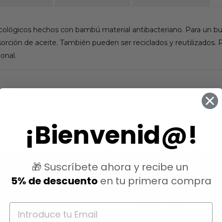
cológicos hechos con bambú material antibacteriano. Para un 
absorción de aceite. También pueden ser reciclados y reutilizados.
onal.
ategoría:
¡Bienvenid@!
🎁 Suscríbete ahora y recibe un
5% de descuento
en tu primera compra