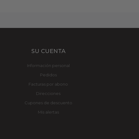
SU CUENTA
Información personal
Pedidos
Facturas por abono
Direcciones
Cupones de descuento
Mis alertas