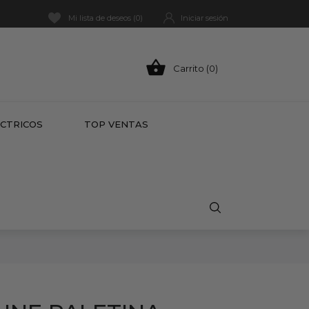
Mi lista de deseos (
0
)
Iniciar sesión

Carrito (0)
HOT
ÉCTRICOS
TOP VENTAS