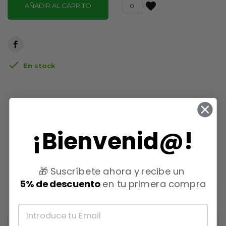
favorite
AÑADIR AL CARRITO
0

En stock
GRATIS EN PEDIDOS
SUPERIORES A 49€
¡Bienvenid@!
POSIBILIDAD DE PAGO
CONTRA REEMBOLSO
🎁 Suscríbete ahora y recibe un
5% de descuento
en tu primera compra