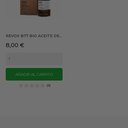
REVOX B77 BIO ACEITE DE...
Precio
8,00 €
AÑADIR AL CARRITO
(0)