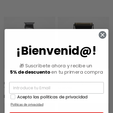
¡Bienvenid@!
🎁 Suscríbete ahora y recibe un
5% de descuento
en tu primera compra
HUSH HU22C MAQUINA
HUSH T2 MAQUINA
TRIMMER...
SHAVER...
Precio
Precio
82,50 €
96,00 €
Acepto las politicas de privacidad
Políticas de privacidad