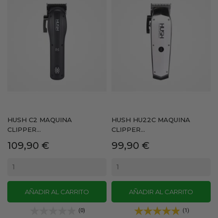
HUSH C2 MAQUINA
HUSH HU22C MAQUINA
CLIPPER...
CLIPPER...
Precio
Precio
109,90 €
99,90 €
AÑADIR AL CARRITO
AÑADIR AL CARRITO
(0)
(1)