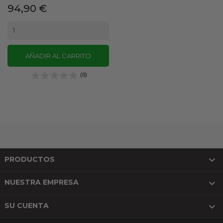
Precio
94,90 €
AÑADIR AL CARRITO
(0)

PRODUCTOS

NUESTRA EMPRESA

SU CUENTA