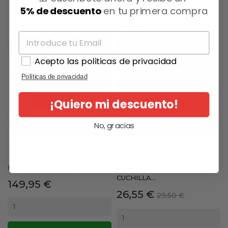
5% de descuento
en tu primera compra
-10%
Acepto las politicas de privacidad
Políticas de privacidad
¡Quiero mi descuento!
No, gracias
HARDEL NET ESTERILIZER...
HARDEL RECAMBIO
CUCHILLA...
Precio
149,95 €
Precio
Precio
26,55 €
29,50 €
base