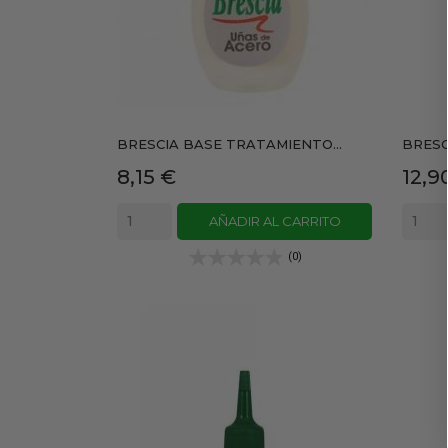
BRESCIA BASE TRATAMIENTO...
BRESC
Precio
Prec
8,15 €
12,9
AÑADIR AL CARRITO
(0)