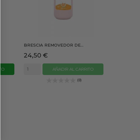
BRESCIA REMOVEDOR DE...
Precio
24,50 €
TO
AÑADIR AL CARRITO
(0)