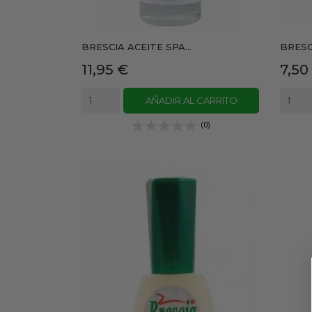
BRESCIA ACEITE SPA...
BRESC
Precio
Prec
11,95 €
7,50
AÑADIR AL CARRITO
(0)