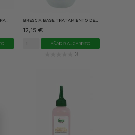
A...
BRESCIA BASE TRATAMIENTO DE...
Precio
12,15 €
TO
AÑADIR AL CARRITO
(0)