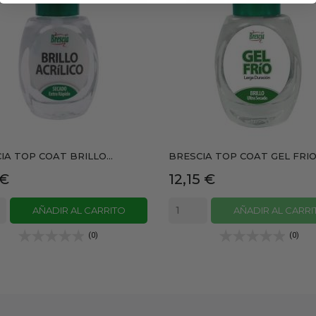
IA TOP COAT BRILLO...
BRESCIA TOP COAT GEL FRIO.
io
Precio
 €
12,15 €
AÑADIR AL CARRITO
AÑADIR AL CARRI
(0)
(0)