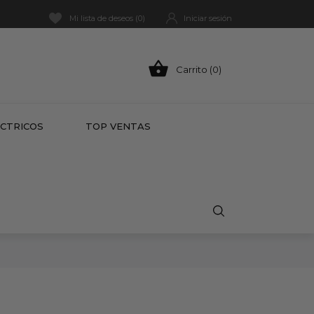
Mi lista de deseos (
0
)
Iniciar sesión

Carrito (0)
HOT
ÉCTRICOS
TOP VENTAS