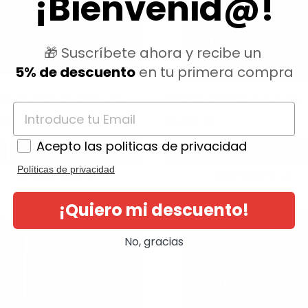
¡Bienvenid@!
🎁 Suscríbete ahora y recibe un
5% de descuento
en tu primera compra
IA DILUSOR DE ESMALTE...
BRESCIA QUIMICA ITALIANA...
io
Precio
0 €
15,95 €
Acepto las politicas de privacidad
AÑADIR AL CARRITO
AÑADIR AL CARRI
Políticas de privacidad
(0)
(0)
¡Quiero mi descuento!
No, gracias