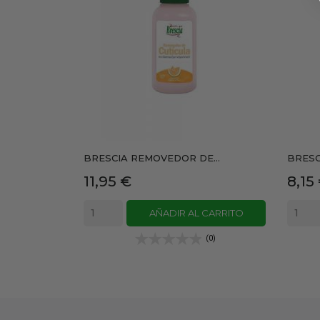
BRESCIA REMOVEDOR DE...
BRESC
Precio
Prec
11,95 €
8,15
AÑADIR AL CARRITO
(0)