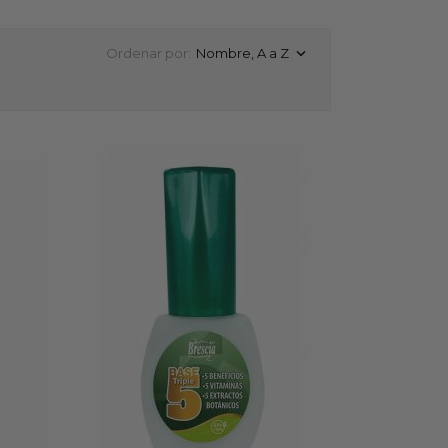
Ordenar por:
Nombre, A a Z
