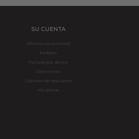
SU CUENTA
Información personal
Pedidos
Facturas por abono
Direcciones
Cupones de descuento
Mis alertas