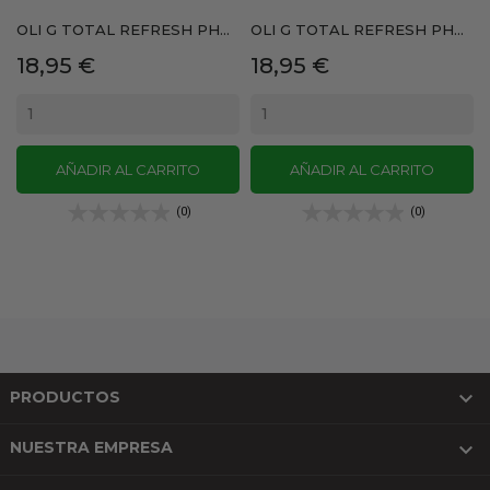
OLI G TOTAL REFRESH PH...
OLI G TOTAL REFRESH PH...
Precio
Precio
18,95 €
18,95 €
AÑADIR AL CARRITO
AÑADIR AL CARRITO
(0)
(0)

PRODUCTOS

NUESTRA EMPRESA