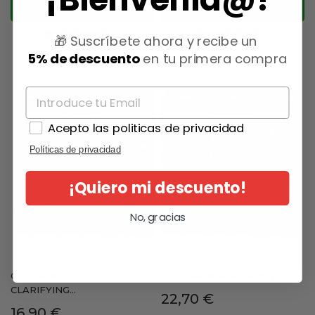
AÑADIR AL CARRITO
AÑADIR AL CARRITO
(0)
(0)
🎁 Suscríbete ahora y recibe un
5% de descuento
en tu primera compra
Acepto las politicas de privacidad
Políticas de privacidad
¡Quiero mi descuento!
No, gracias
OLI G PURE DETOX
OLI G RENEW POROSITY...
CLARIFYING...
Precio
22,70 €
Precio
16,90 €