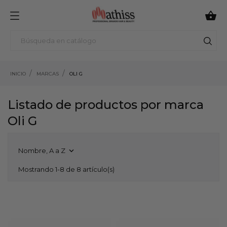

INICIO
MARCAS
OLI G
Listado de productos por marca
Oli G
Nombre, A a Z

Mostrando 1-8 de 8 artículo(s)