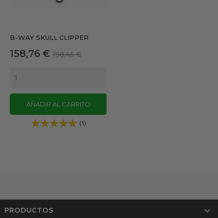
B-WAY SKULL CLIPPER
Precio
Precio
158,76 €
198,45 €
base
AÑADIR AL CARRITO
(1)

PRODUCTOS