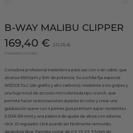
B-WAY MALIBU CLIPPER
169,40 €
211,75 €
Impuestos incluidos
Cortadora profesional inalámbrica para uso con o sin cable, que
alcanza 6500rpm y 12W de potencia. Su cuchilla fija especial
WEDGE DLC (de grafito y alto carbono), resistente a los golpes y
una hoja móvil de zirconio microdentada tipo crunch, que
permite hacer texturizaciones durante el corte y crear una
graduación suave con 4 peines guía premium super resistentes
(1.5/3/4.5/6 mm) y una palanca de ajuste de altura con sistema
click. El regulador click puede ser fácilmente removido,
dejándola libre. Permite cortar de 0.5, 1.5, 2.5, 3.5 mm sin