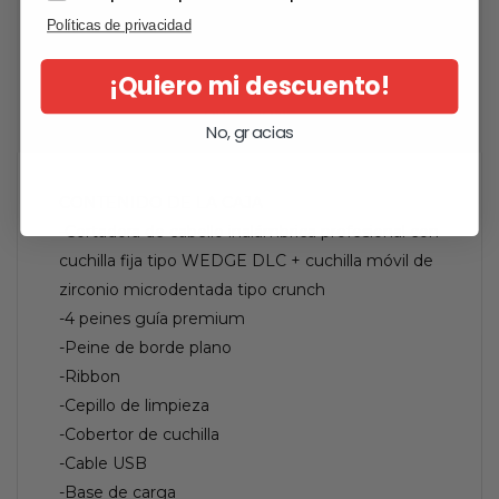
Políticas de privacidad
OPINIONES
¡Quiero mi descuento!
QUESTIONS
No, gracias
CONTENIDO DE LA CAJA
-Cortadora de cabello inalámbrica profesional con
cuchilla fija tipo WEDGE DLC + cuchilla móvil de
zirconio microdentada tipo crunch
-4 peines guía premium
-Peine de borde plano
-Ribbon
-Cepillo de limpieza
-Cobertor de cuchilla
-Cable USB
-Base de carga