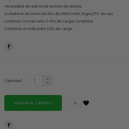
necesidad de adicionar peines de alzada.
Su batería de iones de litio de 2600 mAh, logra 270' de uso
contínuo con tan sólo 3-4hs de carga completa.
Contiene un indicador LED de carga.
Cantidad
favorite
AÑADIR AL CARRITO
0