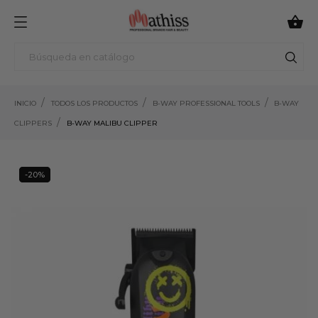

INICIO
TODOS LOS PRODUCTOS
B-WAY PROFESSIONAL TOOLS
B-WAY
CLIPPERS
B-WAY MALIBU CLIPPER
-20%
20%