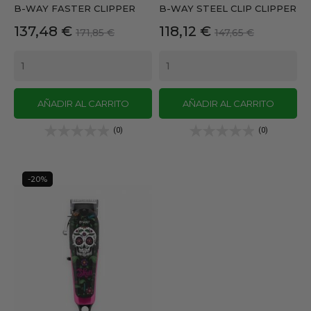
B-WAY FASTER CLIPPER
B-WAY STEEL CLIP CLIPPER
Precio
Precio
Precio
Precio
137,48 €
118,12 €
171,85 €
147,65 €
base
base
AÑADIR AL CARRITO
AÑADIR AL CARRITO
(0)
(0)
-20%