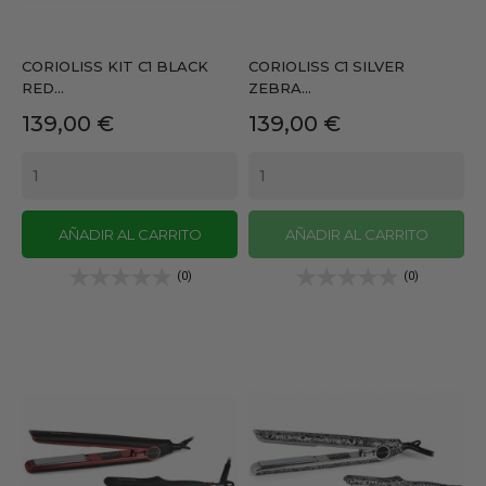
CORIOLISS KIT C1 BLACK
CORIOLISS C1 SILVER
RED...
ZEBRA...
Precio
Precio
139,00 €
139,00 €
AÑADIR AL CARRITO
AÑADIR AL CARRITO
(0)
(0)