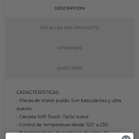
DESCRIPCIÓN
DETALLES DEL PRODUCTO
OPINIONES
QUESTIONS
CARACTERÍSTICAS:
- Placas de titanio pulido. Son basculantes y ultra
suaves.
- Carcasa Soft Touch. Tacto suave.
- Control de temperatura desde 120º a 235º.
- Nanotecnología de partículas de plata. Se