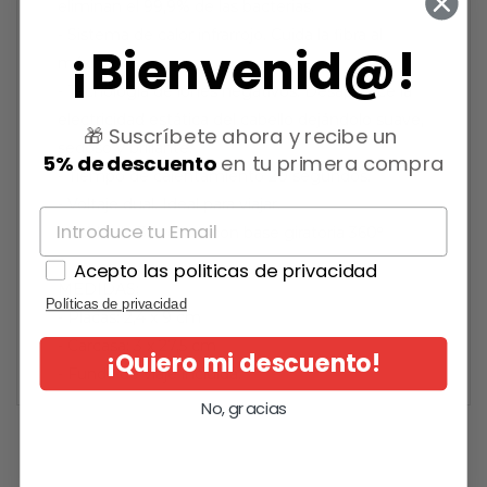
eliminan el 99,9% de las bacterias.
- Sistema de calor infrarrojo. Cuida la fibra al
¡Bienvenid@!
máximo.
- Tecnología de iones negativos. Desaparece la
electricidad estática del cabello dejándolo suave,
🎁 Suscríbete ahora y recibe un
sedoso y brillante.
5% de descuento
en tu primera compra
- Tiempo de calentamiento 20 segundos.
- Voltaje dual. Ideal para viajar.
- Cable de 3 metros con base giratoria 360º
Acepto las politicas de privacidad
MEDIDAS:
Políticas de privacidad
- Placas: 2,4 x 9 cm
- Carcasa: 3 x 27,5 cm
¡Quiero mi descuento!
- Funda de viaje incluida.
No, gracias