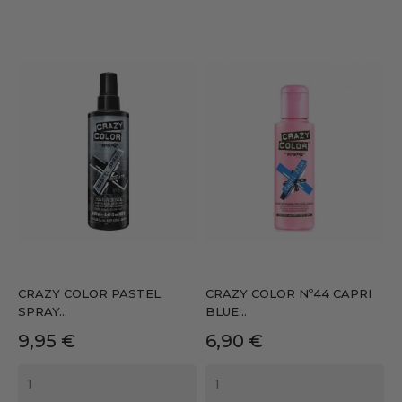
CRAZY COLOR PASTEL
CRAZY COLOR Nº44 CAPRI
SPRAY...
BLUE...
Precio
Precio
9,95 €
6,90 €