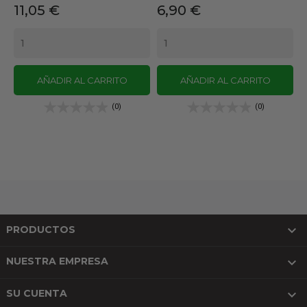
Precio
Precio
11,05 €
6,90 €
AÑADIR AL CARRITO
AÑADIR AL CARRITO
(0)
(0)

PRODUCTOS

NUESTRA EMPRESA

SU CUENTA