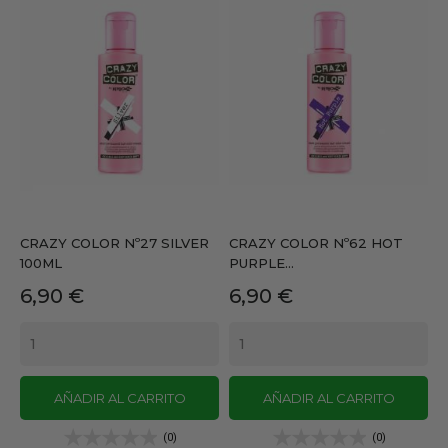
CRAZY COLOR Nº27 SILVER
CRAZY COLOR Nº62 HOT
100ML
PURPLE...
Precio
Precio
6,90 €
6,90 €
AÑADIR AL CARRITO
AÑADIR AL CARRITO
(0)
(0)