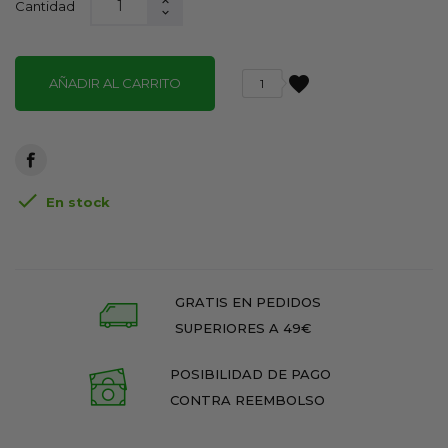
Cantidad
favorite
AÑADIR AL CARRITO
1

En stock
GRATIS EN PEDIDOS
SUPERIORES A 49€
POSIBILIDAD DE PAGO
CONTRA REEMBOLSO