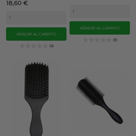
Precio
18,60 €
AÑADIR AL CARRITO
AÑADIR AL CARRITO
(0)
(0)