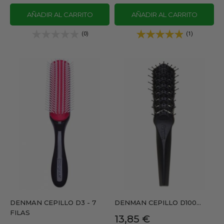
AÑADIR AL CARRITO
AÑADIR AL CARRITO
(0)
(1)
DENMAN CEPILLO D3 - 7
DENMAN CEPILLO D100...
FILAS
Precio
13,85 €