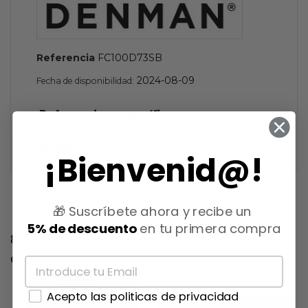
Referencia
FC100D73SB
2024-08-09
Fecha de disponibilidad:
Referencias específicas
Estado
Nuevo
¡Bienvenid@!
🎁 Suscríbete ahora y recibe un
5% de descuento
en tu primera compra
8 otros productos en la misma
categoría:
Acepto las politicas de privacidad