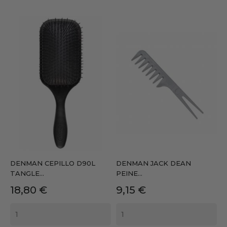
DENMAN CEPILLO D90L
DENMAN JACK DEAN
TANGLE...
PEINE...
Precio
Precio
18,80 €
9,15 €