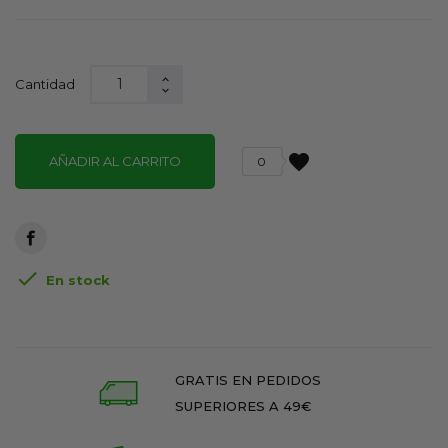
Cantidad
favorite
AÑADIR AL CARRITO
0

En stock
GRATIS EN PEDIDOS
SUPERIORES A 49€