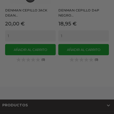
DENMAN CEPILLO JACK
DENMAN CEPILLO D4P
DEAN...
NEGRO...
Precio
Precio
20,00 €
18,95 €
AÑADIR AL CARRITO
AÑADIR AL CARRITO
(0)
(0)

PRODUCTOS