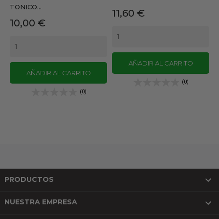
TONICO...
Precio
11,60 €
Precio
10,00 €
AÑADIR AL CARRITO
AÑADIR AL CARRITO
(0)
(0)

PRODUCTOS

NUESTRA EMPRESA