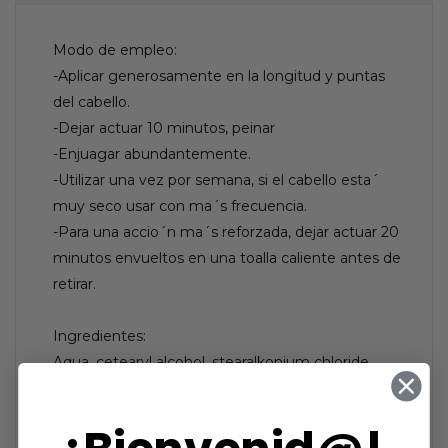
Modo de empleo:
-Aplicar generosamente en la longitud y puntas
del cabello.
-Dejar actuar 10 minutos, peinar
-Enjuagar abundantemente.
-Utilizar una vez por semana, si el cabello esta´
muy seco usar con ma´s frecuencia.
-Para una accio´n ma´s reforzada, dejar actuar 20
minutos envueltos en una toalla caliente antes de
retirar.
Ingredientes:
Aqua, cetearyl alcohol, stearalkonium chloride,
biotin, placental protein, hydrolyzed soy protein,
propylene glycol, panthenol, zinc pca, glucose,
ornithine hcl, niacinamide, arginine hcl, pyridoxine