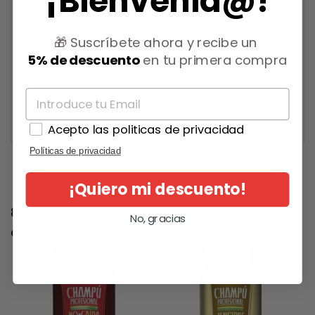
¡Bienvenid@!
hcl, glucosamine hcl, citrulline, chlorphenesin,
phenoxyethanol, sorbic acid, sodium succinate,
🎁 Suscríbete ahora y recibe un
behentrimonium chloride, peg-40 hydrogenated
5% de descuento
en tu primera compra
castor oil, bht, parfum, hydroxycitronellal,
dimethicone, methylchloroisothiazolinone,
methylisothiazolinone, imidazolidinyl urea, lactic
acid.
Acepto las politicas de privacidad
Políticas de privacidad
¡Quiero mi descuento!
8 otros productos en la misma
No, gracias
categoría: