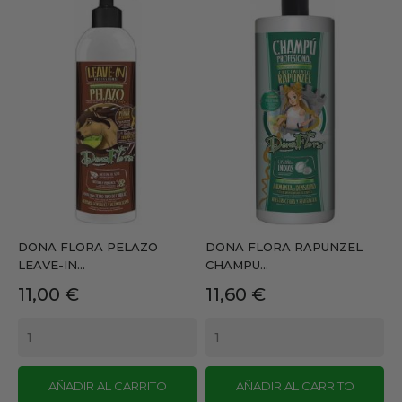
DONA FLORA PELAZO
DONA FLORA RAPUNZEL
LEAVE-IN...
CHAMPU...
Precio
Precio
11,00 €
11,60 €
AÑADIR AL CARRITO
AÑADIR AL CARRITO