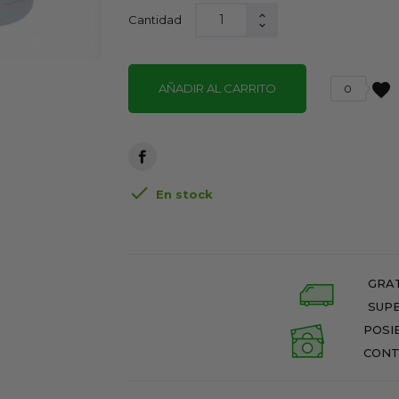
Cantidad
favorite
AÑADIR AL CARRITO
0

En stock
GRAT
SUPE
POSI
CONT