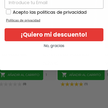
Acepto las politicas de privacidad
Políticas de privacidad
¡Quiero mi descuento!
No, gracias
 PROFESSIONAL...
ECO STYLE PROFESSIONAL...
E
Precio
P
5,25 €
9


AÑADIR AL CARRITO
AÑADIR AL CARRITO
(0)
(1)