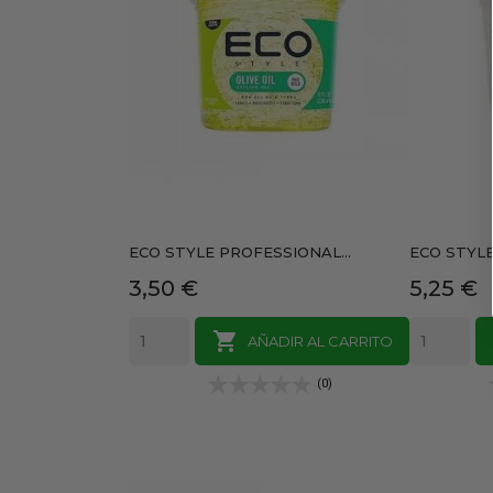
ECO STYLE PROFESSIONAL...
ECO STYLE
Precio
Precio
3,50 €
5,25 €

AÑADIR AL CARRITO
(0)