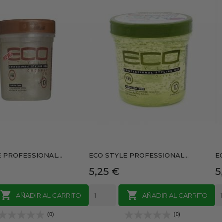
 PROFESSIONAL...
ECO STYLE PROFESSIONAL...
E
Precio
P
5,25 €
5


AÑADIR AL CARRITO
AÑADIR AL CARRITO
(0)
(0)