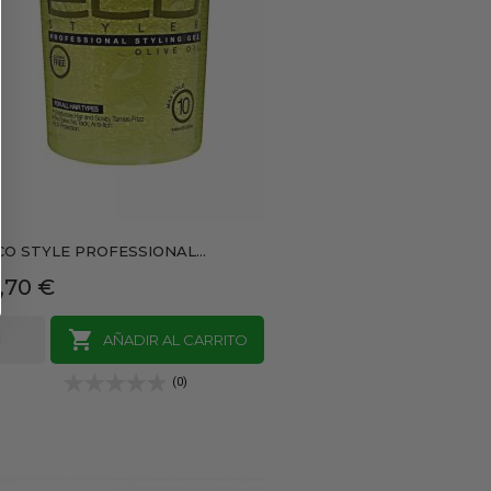
CO STYLE PROFESSIONAL...
recio
,70 €

AÑADIR AL CARRITO
(0)