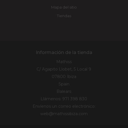
Mapa del sitio
Tiendas
Información de la tienda
Mathiss
C/ Agapito Llobet, 5 Local 9
07800 Ibiza
Spain
Balears
Llámenos:
971 398 830
Envíenos un correo electrónico:
web@mathissibiza.com