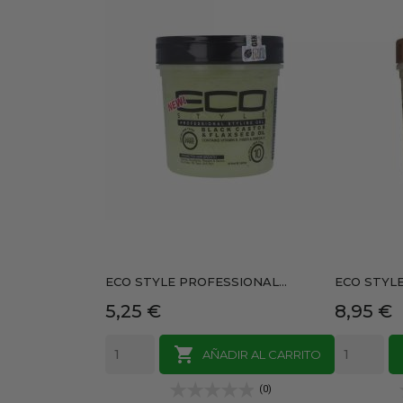
ECO STYLE PROFESSIONAL...
ECO STYLE
Precio
Precio
5,25 €
8,95 €

AÑADIR AL CARRITO
(0)