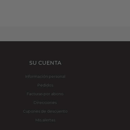
SU CUENTA
Información personal
Pedidos
Facturas por abono
Direcciones
Cupones de descuento
Mis alertas