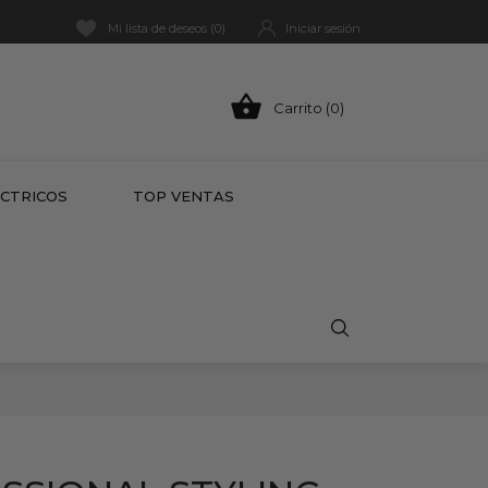
Mi lista de deseos (
0
)
Iniciar sesión

Carrito (0)
HOT
ÉCTRICOS
TOP VENTAS