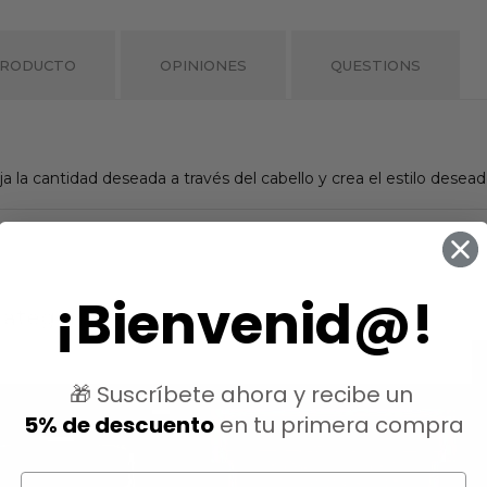
PRODUCTO
OPINIONES
QUESTIONS
a la cantidad deseada a través del cabello y crea el estilo desead
¡Bienvenid@!
ategoría:
🎁 Suscríbete ahora y recibe un
5% de descuento
en tu primera compra