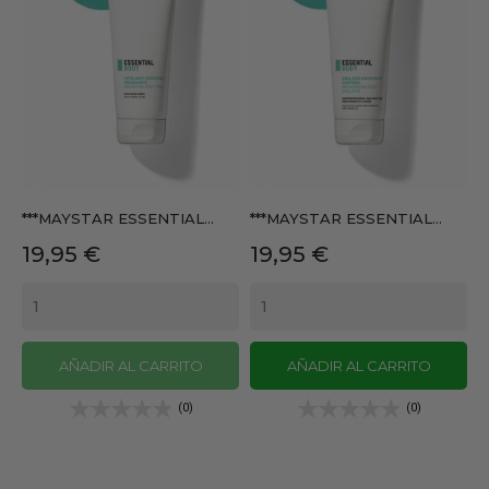
***MAYSTAR ESSENTIAL...
***MAYSTAR ESSENTIAL...
Precio
Precio
19,95 €
19,95 €
AÑADIR AL CARRITO
AÑADIR AL CARRITO
(0)
(0)