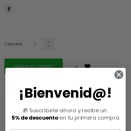
Cantidad
favorite
AÑADIR AL CARRITO
2
¡Bienvenid@!

En stock
🎁 Suscríbete ahora y recibe un
5% de descuento
en tu primera compra
GRATIS EN PEDIDOS