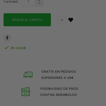
Cantidad
favorite
AÑADIR AL CARRITO
0

En stock
GRATIS EN PEDIDOS
SUPERIORES A 49€
POSIBILIDAD DE PAGO
CONTRA REEMBOLSO