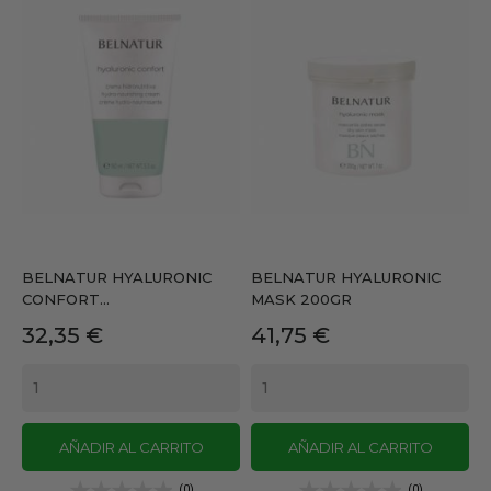
BELNATUR HYALURONIC
BELNATUR HYALURONIC
CONFORT...
MASK 200GR
Precio
Precio
32,35 €
41,75 €
AÑADIR AL CARRITO
AÑADIR AL CARRITO
(0)
(0)