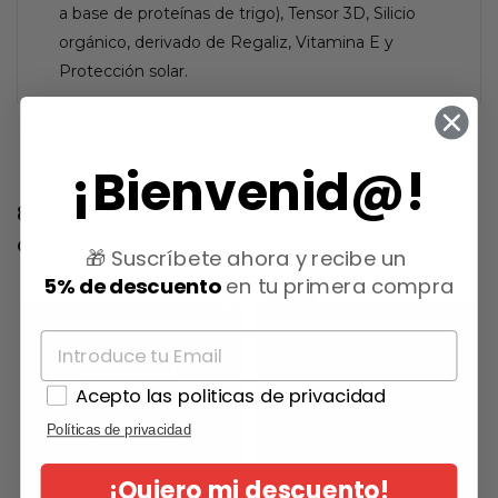
a base de proteínas de trigo), Tensor 3D, Silicio
orgánico, derivado de Regaliz, Vitamina E y
Protección solar.
¡Bienvenid@!
8 otros productos en la misma
categoría:
🎁 Suscríbete ahora y recibe un
5% de descuento
en tu primera compra
-15%
Acepto las politicas de privacidad
Políticas de privacidad
¡Quiero mi descuento!