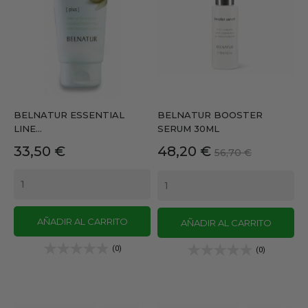
BELNATUR ESSENTIAL
BELNATUR BOOSTER
LINE...
SERUM 30ML
Precio
Precio
Precio
33,50 €
48,20 €
56,70 €
base
AÑADIR AL CARRITO
AÑADIR AL CARRITO
(0)
(0)