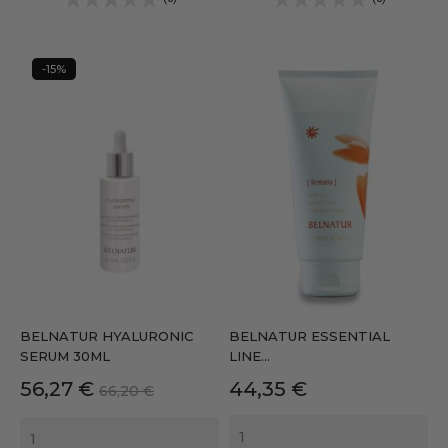
-15%
BELNATUR HYALURONIC
BELNATUR ESSENTIAL
SERUM 30ML
LINE...
Precio
Precio
Precio
56,27 €
44,35 €
66,20 €
base