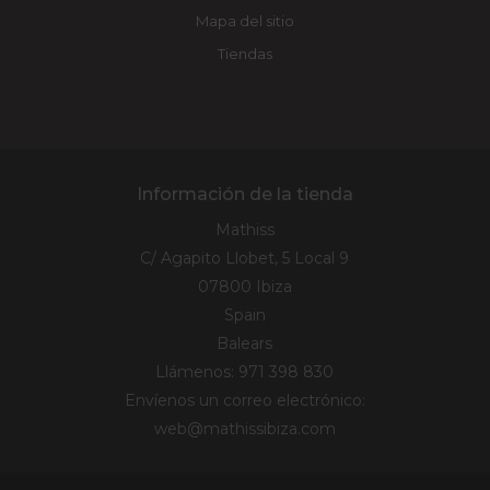
Mapa del sitio
Tiendas
Información de la tienda
Mathiss
C/ Agapito Llobet, 5 Local 9
07800 Ibiza
Spain
Balears
Llámenos:
971 398 830
Envíenos un correo electrónico:
web@mathissibiza.com