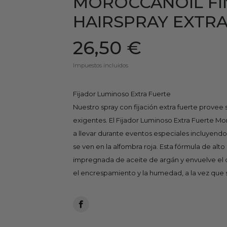
MOROCCANOIL FI
HAIRSPRAY EXTR
26,50 €
Impuestos incluidos
Fijador Luminoso Extra Fuerte
Nuestro spray con fijación extra fuerte provee
exigentes. El Fijador Luminoso Extra Fuerte Mor
a llevar durante eventos especiales incluyend
se ven en la alfombra roja. Esta fórmula de alt
impregnada de aceite de argán y envuelve el 
el encrespamiento y la humedad, a la vez que s