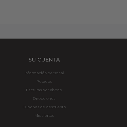
SU CUENTA
Información personal
Pedidos
Facturas por abono
Direcciones
Cupones de descuento
Mis alertas