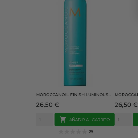
MOROCCANOIL FINISH LUMINOUS...
MOROCCANO
Precio
Precio
26,50 €
26,50 €

AÑADIR AL CARRITO
(0)