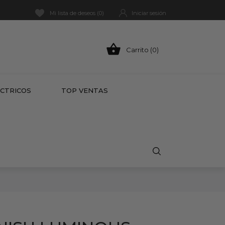
Mi lista de deseos (
0
)
Iniciar sesión

Carrito (0)
HOT
ÉCTRICOS
TOP VENTAS