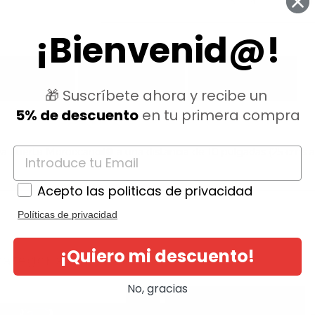
¡Bienvenid@!
PRODUCTO
OPINIONES
QUESTIONS
🎁 Suscríbete ahora y recibe un
5% de descuento
en tu primera compra
a Fuerte Moroccanoil® a una distancia de 10 pulgadas (25 cms apr
Acepto las politicas de privacidad
Políticas de privacidad
¡Quiero mi descuento!
ategoría:
No, gracias