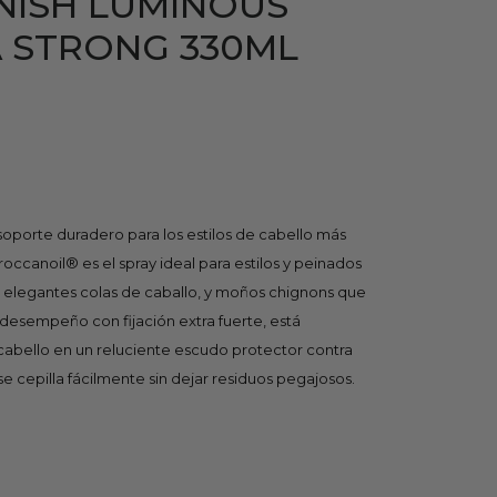
NISH LUMINOUS
A STRONG 330ML
 soporte duradero para los estilos de cabello más
occanoil® es el spray ideal para estilos y peinados
o elegantes colas de caballo, y moños chignons que
o desempeño con fijación extra fuerte, está
cabello en un reluciente escudo protector contra
e cepilla fácilmente sin dejar residuos pegajosos.