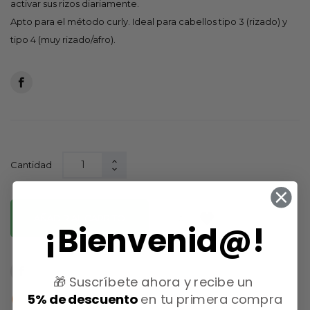
activar sus rizos diariamente.
Apto para el método curly. Ideal para cabellos tipo 3 (rizado) y
tipo 4 (muy rizado/afro).
Cantidad
favorite
AÑADIR AL CARRITO
0
¡Bienvenid@!
🎁 Suscríbete ahora y recibe un

5% de descuento
en tu primera compra
Fuera de stock