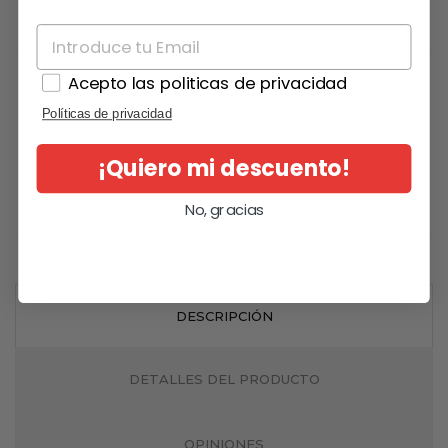
Acepto las politicas de privacidad
GRATIS EN PEDIDOS
SUPERIORES A 49€
Políticas de privacidad
POSIBILIDAD DE PAGO
¡Quiero mi descuento!
CONTRA REEMBOLSO
No, gracias
DESCRIPCIÓN
DETALLES DEL PRODUCTO
OPINIONES