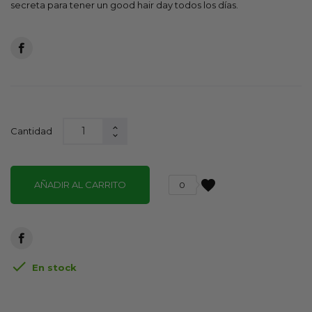
secreta para tener un good hair day todos los días.
Cantidad
favorite
AÑADIR AL CARRITO
0

En stock