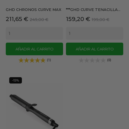
GHD CHRONOS CURVE MAX
***GHD CURVE TENACILLA...
Precio
Precio
Precio
Precio
211,65 €
159,20 €
249,00 €
199,00 €
base
base
AÑADIR AL CARRITO
AÑADIR AL CARRITO
(1)
(0)
-15%