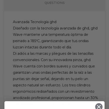
QUESTIONS
Avanzada Tecnología ghd
Diseñado con la tecnología avanzada de ghd, ghd
Wave mantiene una temperatura óptima de
peinado a 185ºC, garantizando que tus ondas
luzcan intactas durante todo el día.
Di adiós a las marcas y pliegues de las tenacillas
convencionales. Con su innovadora pinza, ghd
Wave cuenta con bordes suaves y curvados que
garantizan unas ondas perfectas de la raíz a las
puntas sin dejar señal, dejando en tu pelo un
aspecto natural sin esfuerzo. Los tres cilindros
ergonómicos rediseñados con un revestimiento
anodizado profesional, proporcionan hasta un 30%
más de brillo³ y x2 veces menos de