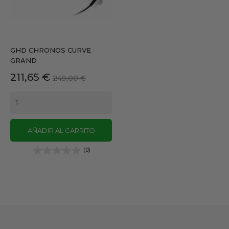
GHD CHRONOS CURVE
GRAND
Precio
Precio
211,65 €
249,00 €
base
AÑADIR AL CARRITO
(0)