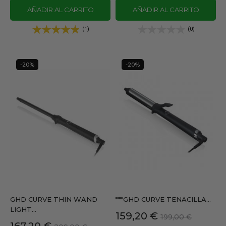
AÑADIR AL CARRITO
AÑADIR AL CARRITO
(1)
(0)
-20%
-20%
GHD CURVE THIN WAND
***GHD CURVE TENACILLA...
LIGHT...
Precio
Precio
159,20 €
199,00 €
Precio
Precio