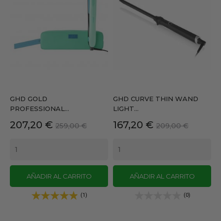
GHD GOLD
GHD CURVE THIN WAND
PROFESSIONAL...
LIGHT...
Precio
Precio
Precio
Precio
207,20 €
167,20 €
259,00 €
209,00 €
base
base
AÑADIR AL CARRITO
AÑADIR AL CARRITO
(1)
(0)