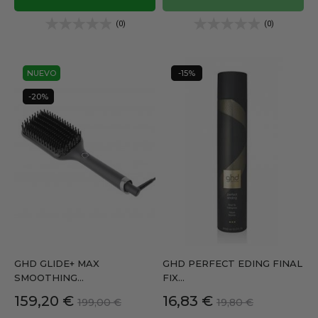
(0)
(0)
NUEVO
-15%
-20%
GHD GLIDE+ MAX
GHD PERFECT EDING FINAL
SMOOTHING...
FIX...
Precio
Precio
Precio
Precio
159,20 €
16,83 €
199,00 €
19,80 €