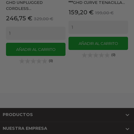
GHD UNPLUGGED
***GHD CURVE TENACILLA...
CORDLESS...
Precio
Precio
159,20 €
199,00 €
Precio
Precio
246,75 €
329,00 €
base
base
AÑADIR AL CARRITO
AÑADIR AL CARRITO
(0)
(0)

PRODUCTOS

NUESTRA EMPRESA