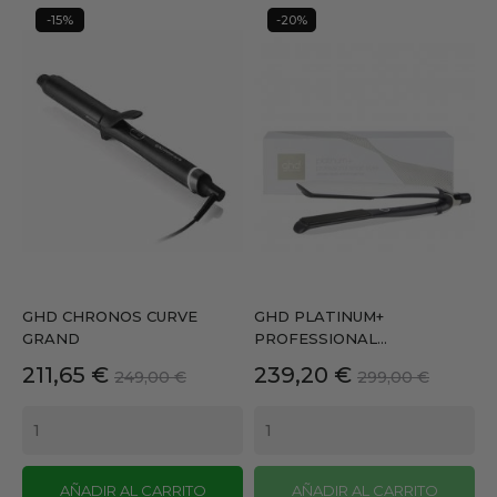
-15%
-20%
GHD CHRONOS CURVE
GHD PLATINUM+
GRAND
PROFESSIONAL...
Precio
Precio
Precio
Precio
211,65 €
239,20 €
249,00 €
299,00 €
base
base
AÑADIR AL CARRITO
AÑADIR AL CARRITO