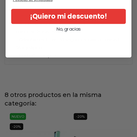
2,7m de cable giratorio para peinar más
¡Quiero mi descuento!
cómodamente.
- Modo de suspensión automático: tras 30
No, gracias
minutos de inactividad.
- Calentamiento en 30 segundos para un peinado
fácil y rápido.
- Enchufe europeo
8 otros productos en la misma
categoría:
NUEVO
-20%
-20%