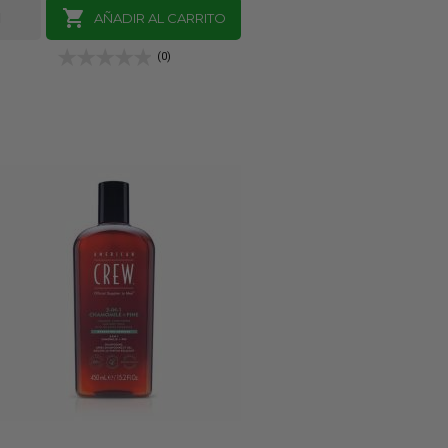

AÑADIR AL CARRITO
(0)