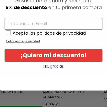
🎁 Suscríbete ahora y recibe un
5% de descuento
en tu primera compra
Acepto las politicas de privacidad
Políticas de privacidad
¡Quiero mi descuento!
No, gracias
CREW FIBER...
AMERICAN CREW DETOX
A
SHAMPOO...
P
1
Precio
13,35 €