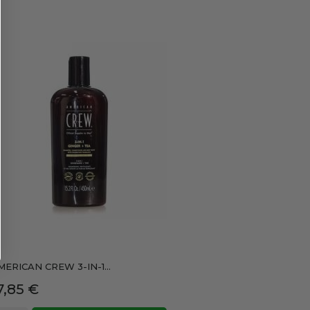
MERICAN CREW 3-IN-1...
recio
7,85 €