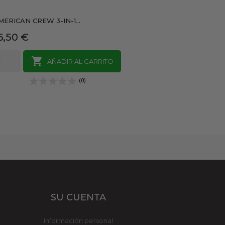
MERICAN CREW 3-IN-1...
recio
6,50 €

AÑADIR AL CARRITO
(0)
SU CUENTA
Información personal