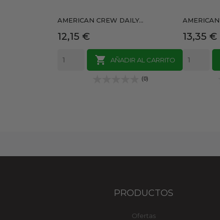
AMERICAN CREW DAILY...
AMERICAN 
Precio
Precio
12,15 €
13,35 €

AÑADIR AL CARRITO
(0)
PRODUCTOS
Ofertas