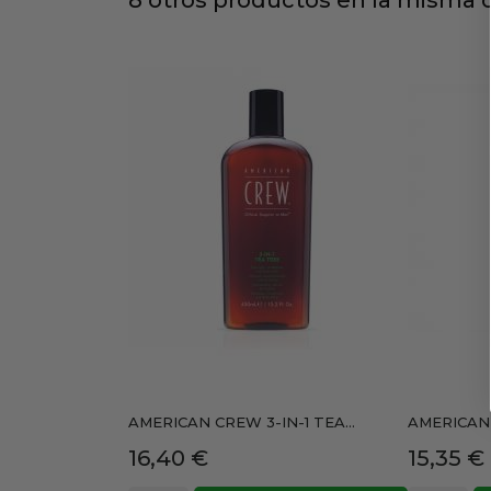
AMERICAN CREW 3-IN-1 TEA...
AMERICAN 
Precio
Precio
16,40 €
15,35 €