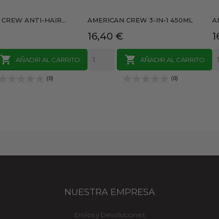
CREW ANTI-HAIR...
AMERICAN CREW 3-IN-1 450ML
A
Precio
P
16,40 €
1


AÑADIR AL CARRITO
AÑADIR AL CARRITO
(0)
(0)
NUESTRA EMPRESA
Envíos y Devoluciones