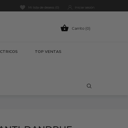
Mi lista de deseos (
0
)
Iniciar sesión

Carrito (0)
HOT
ÉCTRICOS
TOP VENTAS