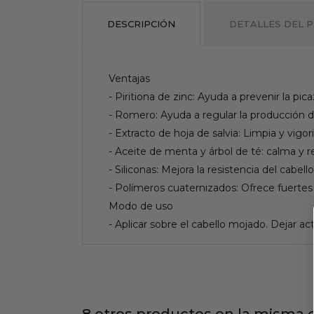
DESCRIPCIÓN
DETALLES DEL 
Ventajas
- Piritiona de zinc: Ayuda a prevenir la pi
- Romero: Ayuda a regular la producción d
- Extracto de hoja de salvia: Limpia y vigor
- Aceite de menta y árbol de té: calma y re
- Siliconas: Mejora la resistencia del cabe
- Polímeros cuaternizados: Ofrece fuerte
Modo de uso
- Aplicar sobre el cabello mojado. Dejar a
8 otros productos en la misma c