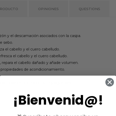
PRODUCTO
OPINIONES
QUESTIONS
cazón y el descamación asociados con la caspa.
e sebo.
iza el cabello y el cuero cabelludo.
fresca el cabello y el cuero cabelludo.
llo, repara el cabello dañado y añade volumen.
s propiedades de acondicionamiento.
ctuar durante dos minutos. Enjuague bien.
¡Bienvenid@!
ategoría: