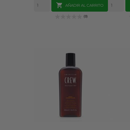

AÑADIR AL CARRITO
(0)