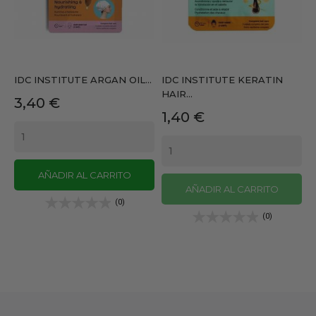
IDC INSTITUTE ARGAN OIL...
IDC INSTITUTE KERATIN
HAIR...
Precio
3,40 €
Precio
1,40 €
AÑADIR AL CARRITO
AÑADIR AL CARRITO
(0)
(0)