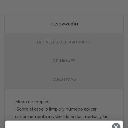
DESCRIPCIÓN
DETALLES DEL PRODUCTO
OPINIONES
QUESTIONS
Modo de empleo:
-Sobre el cabello limpio y húmedo aplicar
uniformemente insistiendo en los medios y las
puntas.