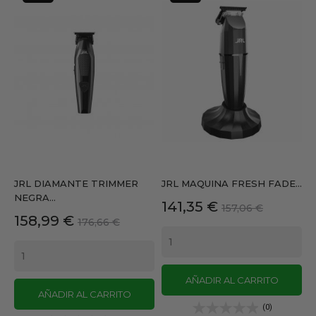
JRL DIAMANTE TRIMMER
JRL MAQUINA FRESH FADE...
NEGRA...
Precio
Precio
141,35 €
157,06 €
Precio
Precio
158,99 €
176,66 €
base
base
AÑADIR AL CARRITO
AÑADIR AL CARRITO
(0)