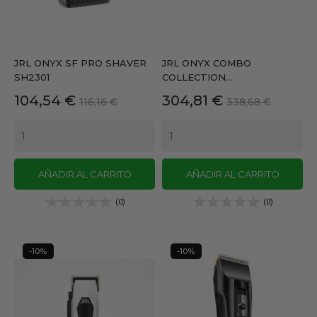
JRL ONYX SF PRO SHAVER
JRL ONYX COMBO
SH2301
COLLECTION...
Precio
Precio
Precio
Precio
104,54 €
304,81 €
116,16 €
338,68 €
base
base
AÑADIR AL CARRITO
AÑADIR AL CARRITO
(0)
(0)
-10%
-10%