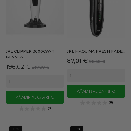
JRL CLIPPER 3000CW-T
JRL MAQUINA FRESH FADE...
BLANCA...
Precio
Precio
87,01 €
96,68 €
Precio
Precio
196,02 €
217,80 €
base
base
AÑADIR AL CARRITO
AÑADIR AL CARRITO
(0)
(0)
-10%
-10%