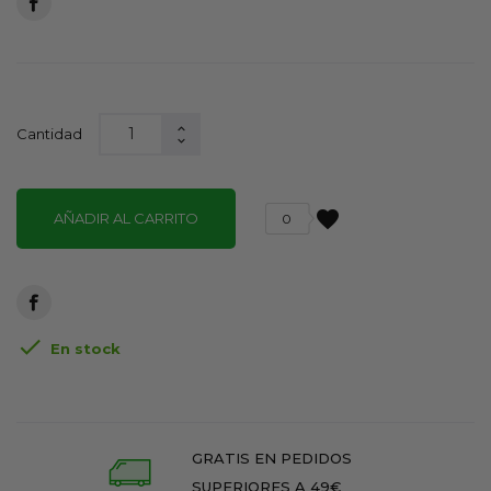
Cantidad
favorite
AÑADIR AL CARRITO
0

En stock
GRATIS EN PEDIDOS
SUPERIORES A 49€