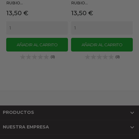
RUBIO...
RUBIO...
Precio
Precio
13,50 €
13,50 €
AÑADIR AL CARRITO
AÑADIR AL CARRITO
(0)
(0)

PRODUCTOS

NUESTRA EMPRESA