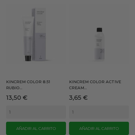
KINCREM COLOR 8.51
KINCREM COLOR ACTIVE
RUBIO...
CREAM...
Precio
Precio
13,50 €
3,65 €
AÑADIR AL CARRITO
AÑADIR AL CARRITO