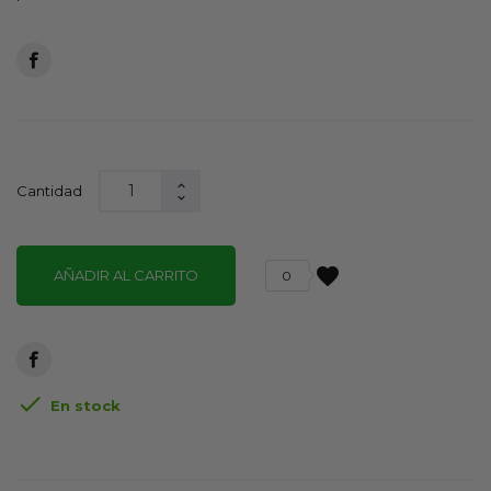
Cantidad
favorite
AÑADIR AL CARRITO
0

En stock