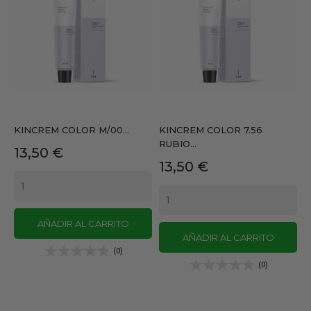
KINCREM COLOR M/00...
KINCREM COLOR 7.56
RUBIO...
Precio
13,50 €
Precio
13,50 €
AÑADIR AL CARRITO
AÑADIR AL CARRITO
(0)
(0)