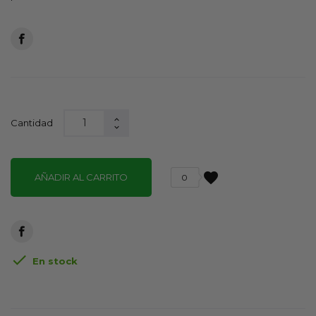
Cantidad
favorite
AÑADIR AL CARRITO
0

En stock