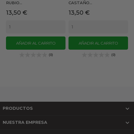
RUBIO...
CASTAÑO...
Precio
Precio
13,50 €
13,50 €
AÑADIR AL CARRITO
AÑADIR AL CARRITO
(0)
(0)

PRODUCTOS

NUESTRA EMPRESA