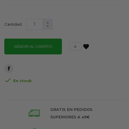
Cantidad
favorite
AÑADIR AL CARRITO
0

En stock
GRATIS EN PEDIDOS
SUPERIORES A 49€