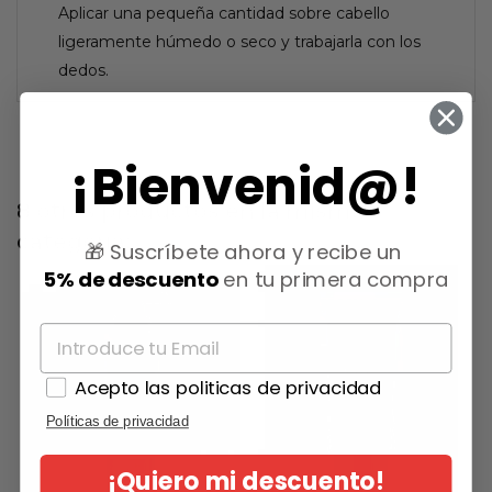
Aplicar una pequeña cantidad sobre cabello
ligeramente húmedo o seco y trabajarla con los
dedos.
¡Bienvenid@!
8 otros productos en la misma
categoría:
🎁 Suscríbete ahora y recibe un
5% de descuento
en tu primera compra
Acepto las politicas de privacidad
Políticas de privacidad
¡Quiero mi descuento!