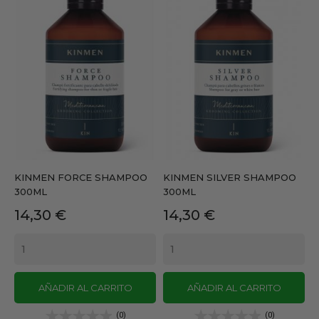
KINMEN FORCE SHAMPOO
KINMEN SILVER SHAMPOO
300ML
300ML
Precio
Precio
14,30 €
14,30 €
AÑADIR AL CARRITO
AÑADIR AL CARRITO
(0)
(0)