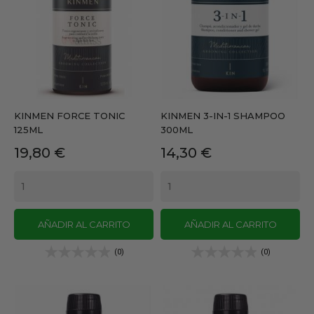
KINMEN FORCE TONIC
KINMEN 3-IN-1 SHAMPOO
125ML
300ML
Precio
Precio
19,80 €
14,30 €
AÑADIR AL CARRITO
AÑADIR AL CARRITO
(0)
(0)