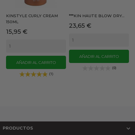
KINSTYLE CURLY CREAM
***KIN HAUTE BLOW DRY...
150ML
Precio
23,65 €
Precio
15,95 €
AÑADIR AL CARRITO
AÑADIR AL CARRITO
(0)
(1)

PRODUCTOS