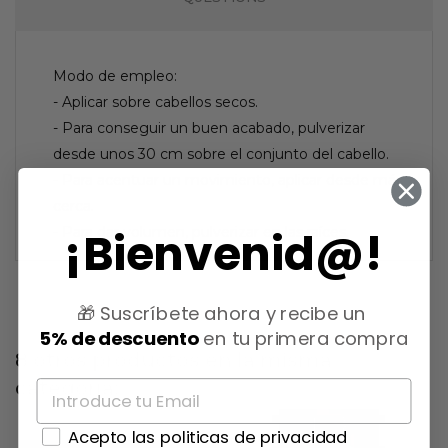
Modo de empleo:
- Aplicar sobre cabellos secos.
- Para conseguir un buen acabado, pulverizar
desde unos 30 cm sobre el conjunto del cabello.
- Para acentuar un movimiento, aplicar desde más
cerca.
¡Bienvenid@!
- Para dar volumen, pulverizar en las raíces.
🎁 Suscríbete ahora y recibe un
5% de descuento
en tu primera compra
8 otros productos en la misma
categoría:
Acepto las politicas de privacidad