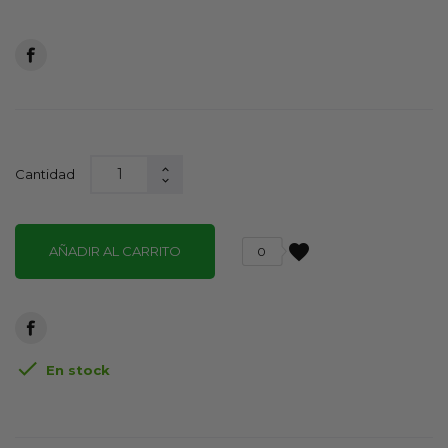
Cantidad
favorite
AÑADIR AL CARRITO
0

En stock