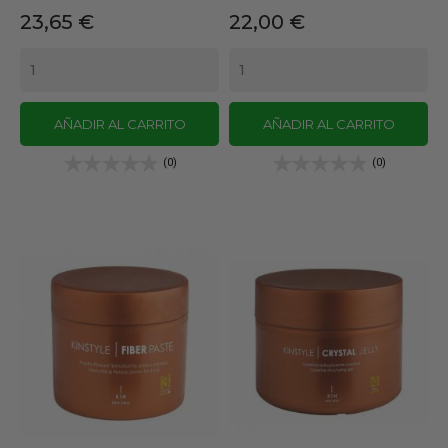
Precio
Precio
23,65 €
22,00 €
AÑADIR AL CARRITO
AÑADIR AL CARRITO
(0)
(0)