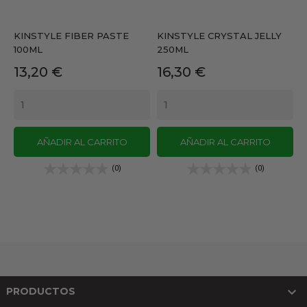
KINSTYLE FIBER PASTE
KINSTYLE CRYSTAL JELLY
100ML
250ML
Precio
Precio
13,20 €
16,30 €
AÑADIR AL CARRITO
AÑADIR AL CARRITO
(0)
(0)

PRODUCTOS