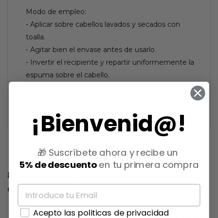
Modo de empleo:
- Aplicar sobre cabellos lavados y secados con
toalla.
- Agitar bien el envase antes de usarlo.
- Invertir el recipiente y repartir uniformemente la
espuma sobre el cabello.
- Para obtener un volumen máximo, hacer que la
espuma penetre hasta las raíces y secar el cabello
¡Bienvenid@!
boca abajo.
🎁 Suscríbete ahora y recibe un
5% de descuento
en tu primera compra
8 otros productos en la misma
categoría:
Acepto las politicas de privacidad