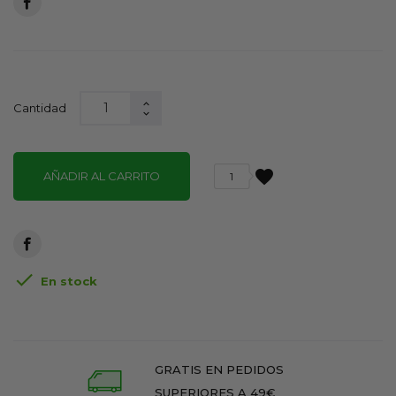
Cantidad
favorite
AÑADIR AL CARRITO
1

En stock
GRATIS EN PEDIDOS
SUPERIORES A 49€