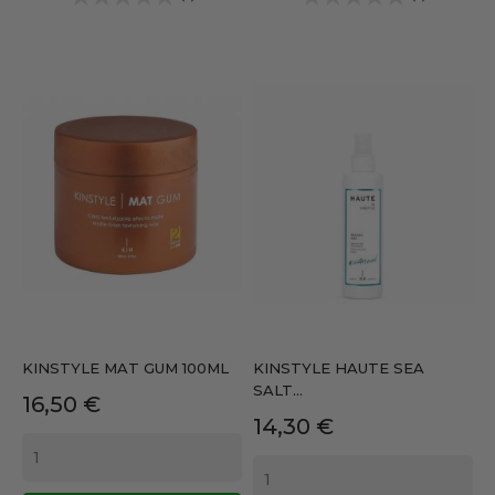
KINSTYLE MAT GUM 100ML
KINSTYLE HAUTE SEA
SALT...
Precio
16,50 €
Precio
14,30 €