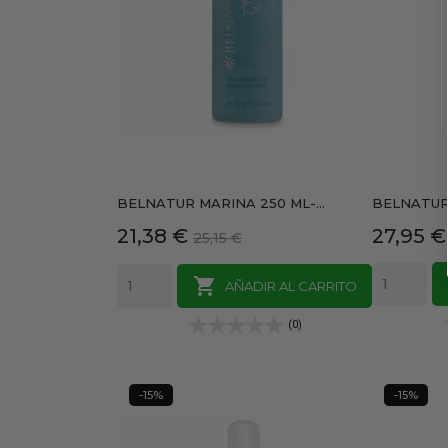
BELNATUR MARINA 250 ML-...
BELNATUR 
Precio
Precio
Precio
21,38 €
27,95 €
25,15 €
base

AÑADIR AL CARRITO
(0)
-15%
-15%