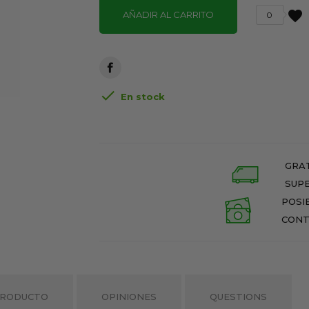
favorite
AÑADIR AL CARRITO
0

En stock
GRAT
SUPE
POSI
CONT
PRODUCTO
OPINIONES
QUESTIONS