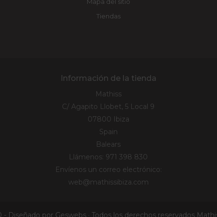
Mapa del sitio
Tiendas
Información de la tienda
Mathiss
C/ Agapito Llobet, 5 Local 9
07800 Ibiza
Spain
Balears
Llámenos:
971 398 830
Envíenos un correo electrónico:
web@mathissibiza.com
 - Diseñado por Geswebs · Todos los derechos reservados Mathis