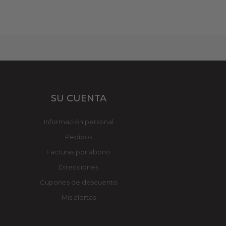
SU CUENTA
Información personal
Pedidos
Facturas por abono
Direcciones
Cupones de descuento
Mis alertas