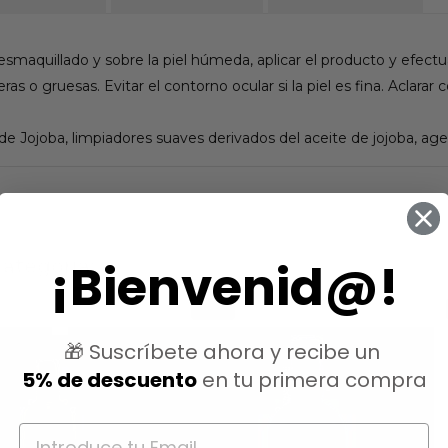
maquillado y sobre la piel húmeda, aplicar el producto y efect
as o gruesas. Evitar el contorno ocular si la piel es fina. Aclara
 de Jojoba, limpiadores suaves derivados del aceite de jojoba, age
¡Bienvenid@!
ategoría:
-15%
🎁 Suscríbete ahora y recibe un
5% de descuento
en tu primera compra