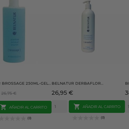
BROSSAGE 250ML-GEL...
BELNATUR DERBAFLOR...
B
Precio
Precio
P
26,95 €
3
26,75 €
base


AÑADIR AL CARRITO
AÑADIR AL CARRITO
(0)
(0)