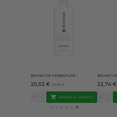
BELNATUR DERBAFLOR...
BELNATUR 
Precio
Precio
Precio
20,53 €
22,74 €
24,15 €
base

AÑADIR AL CARRITO
(0)