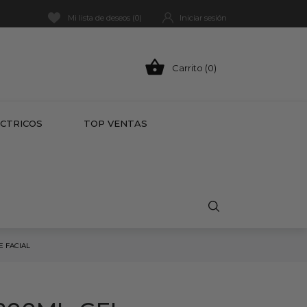
Mi lista de deseos (
0
)
Iniciar sesión

Carrito (0)
HOT
ÉCTRICOS
TOP VENTAS
E FACIAL