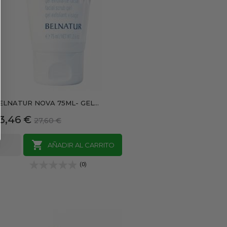
ELNATUR NOVA 75ML- GEL...
recio
Precio
3,46 €
27,60 €
base

AÑADIR AL CARRITO
(0)