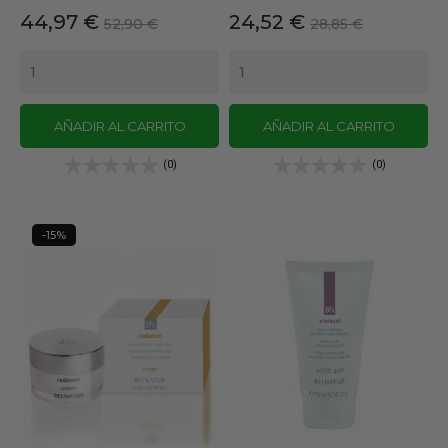
Precio
Precio
Precio
Precio
44,97 €
24,52 €
52,90 €
28,85 €
base
base
AÑADIR AL CARRITO
AÑADIR AL CARRITO
(0)
(0)
-15%