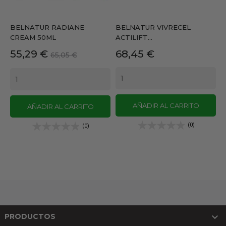
BELNATUR RADIANE
BELNATUR VIVRECEL
CREAM 50ML
ACTILIFT...
Precio
Precio
Precio
55,29 €
68,45 €
65,05 €
base
AÑADIR AL CARRITO
AÑADIR AL CARRITO
(0)
(0)

PRODUCTOS