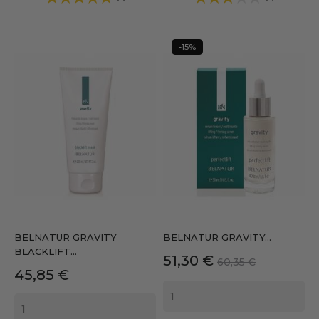
-15%
BELNATUR GRAVITY
BELNATUR GRAVITY...
BLACKLIFT...
Precio
Precio
51,30 €
60,35 €
Precio
45,85 €
base