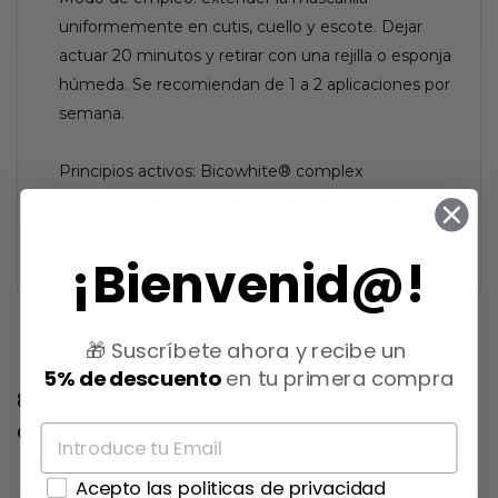
uniformemente en cutis, cuello y escote. Dejar
actuar 20 minutos y retirar con una rejilla o esponja
húmeda. Se recomiendan de 1 a 2 aplicaciones por
semana.
Principios activos: Bicowhite® complex
(Azelogllicina, Niacinamida, Bisabolol, Vitamina C y
Ácido Fítico). AA2G (Ácido Ascórbico 2-Glucósido),
Provitamina B5 y Vitamina E.
¡Bienvenid@!
🎁 Suscríbete ahora y recibe un
5% de descuento
en tu primera compra
8 otros productos en la misma
categoría:
Acepto las politicas de privacidad