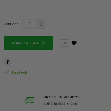
Cantidad
favorite
AÑADIR AL CARRITO
0

En stock
GRATIS EN PEDIDOS
SUPERIORES A 49€