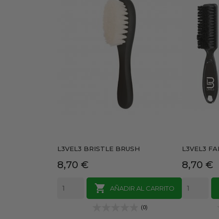
L3VEL3 BRISTLE BRUSH
L3VEL3 F
Precio
Precio
8,70 €
8,70 €

AÑADIR AL CARRITO
(0)