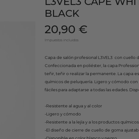
L3VEL3 CAPE WH
BLACK
20,90 €
Impuestos incluidos
Capa de salón profesional L3VEL3  con cuello
Confeccionada en poliéster, la capa Professional
teñir, teñir o realizar la permanente. La capa es 
químicos de peluquería. Ligero y cómodo con u
fáciles para adaptarse a todas las edades. Dis
-Resistente al agua y al color
-Ligero y cómodo
-Resistente a la lejía y a los productos químicos
-El diseño de cierre de cuello de goma ajustab
-Disponible en color blanco y negro