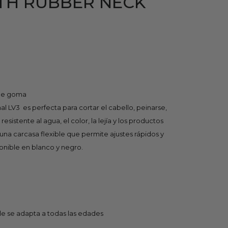
ITH RUBBER NECK
 de goma
 LV3  es perfecta para cortar el cabello, peinarse,
resistente al agua, el color, la lejía y los productos
na carcasa flexible que permite ajustes rápidos y
ponible en blanco y negro.
le se adapta a todas las edades