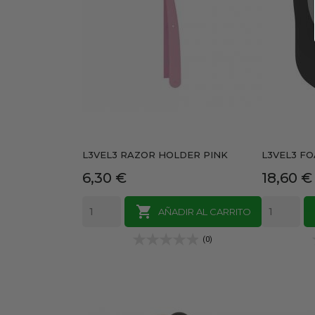
L3VEL3 RAZOR HOLDER PINK
L3VEL3 F
Precio
Precio
6,30 €
18,60 €

AÑADIR AL CARRITO
(0)