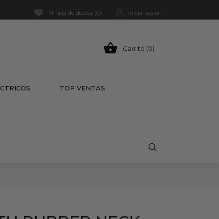
Mi lista de deseos (
0
)
Iniciar sesión

Carrito (0)
HOT
ÉCTRICOS
TOP VENTAS