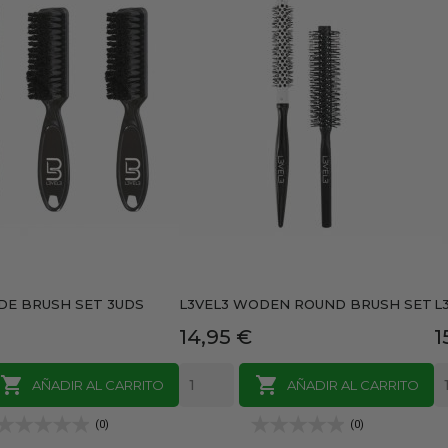
ADE BRUSH SET 3UDS
L3VEL3 WODEN ROUND BRUSH SET
L
Precio
P
14,95 €
1


AÑADIR AL CARRITO
AÑADIR AL CARRITO
(0)
(0)