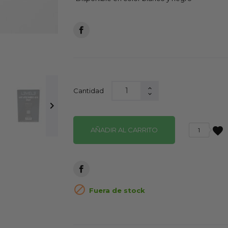
Cantidad

favorite
AÑADIR AL CARRITO
1

Fuera de stock