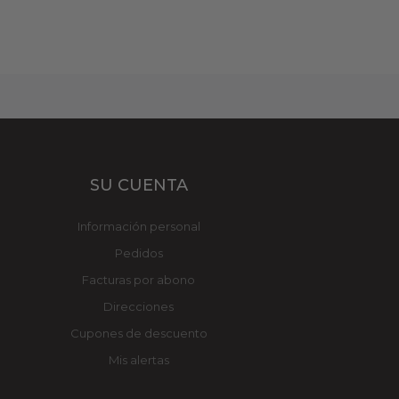
SU CUENTA
Información personal
Pedidos
Facturas por abono
Direcciones
Cupones de descuento
Mis alertas