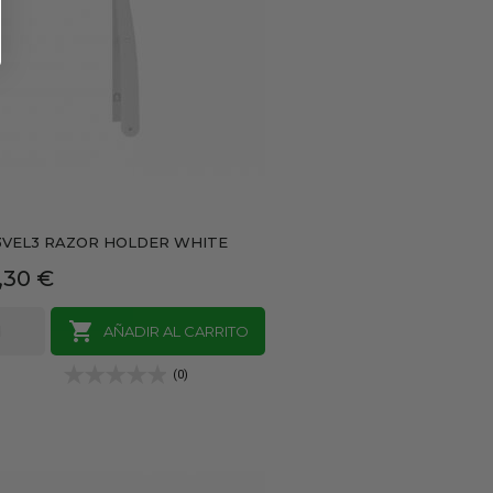
3VEL3 RAZOR HOLDER WHITE
recio
,30 €

AÑADIR AL CARRITO
(0)