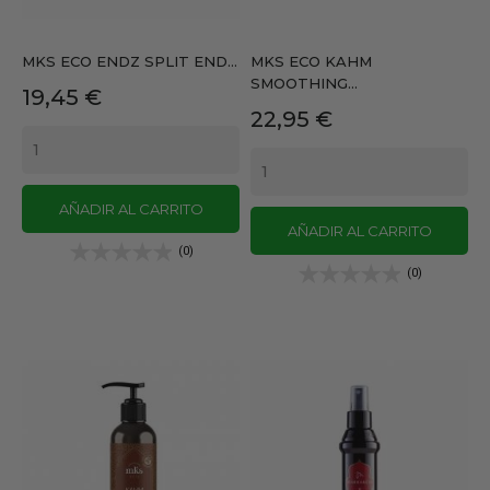
MKS ECO ENDZ SPLIT END...
MKS ECO KAHM
SMOOTHING...
Precio
19,45 €
Precio
22,95 €
AÑADIR AL CARRITO
AÑADIR AL CARRITO
(0)
(0)