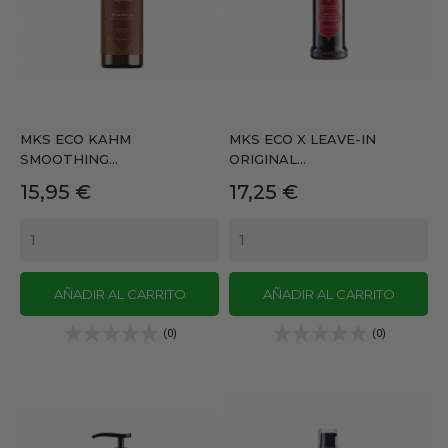
MKS ECO KAHM
MKS ECO X LEAVE-IN
SMOOTHING...
ORIGINAL...
Precio
Precio
15,95 €
17,25 €
AÑADIR AL CARRITO
AÑADIR AL CARRITO
(0)
(0)