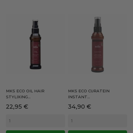
MKS ECO OIL HAIR
MKS ECO CURATEIN
STYLIXING...
INSTANT...
Precio
Precio
22,95 €
34,90 €