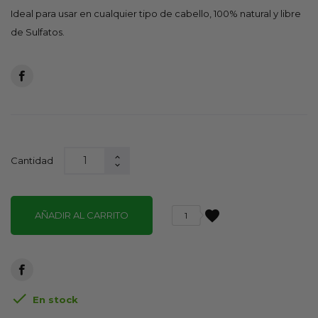
Ideal para usar en cualquier tipo de cabello, 100% natural y libre
de Sulfatos.
Cantidad
favorite
AÑADIR AL CARRITO
1

En stock