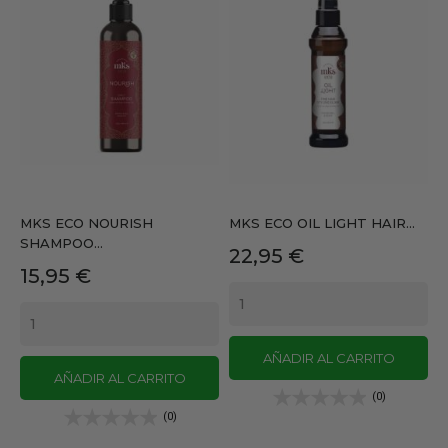
MKS ECO NOURISH
MKS ECO OIL LIGHT HAIR...
SHAMPOO...
Precio
22,95 €
Precio
15,95 €
AÑADIR AL CARRITO
AÑADIR AL CARRITO
(0)
(0)