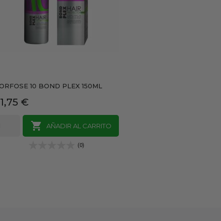
ORFOSE 10 BOND PLEX 150ML
recio
1,75 €

AÑADIR AL CARRITO
(0)