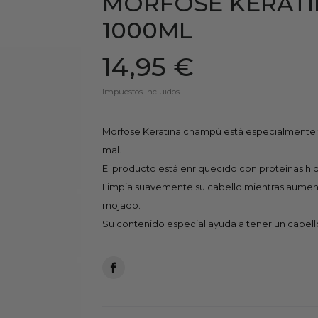
MORFOSE KERATI
1000ML
14,95 €
Impuestos incluidos
Morfose Keratina champú está especialmente 
mal.
El producto está enriquecido con proteínas hidr
Limpia suavemente su cabello mientras aument
mojado.
Su contenido especial ayuda a tener un cabello