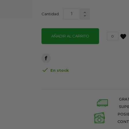
Cantidad
favorite
AÑADIR AL CARRITO
0

En stock
GRAT
SUPE
POSI
CONT