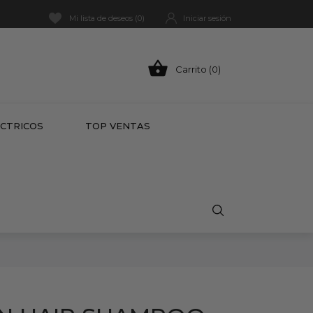
Mi lista de deseos (
0
)
Iniciar sesión

Carrito (0)
HOT
ÉCTRICOS
TOP VENTAS