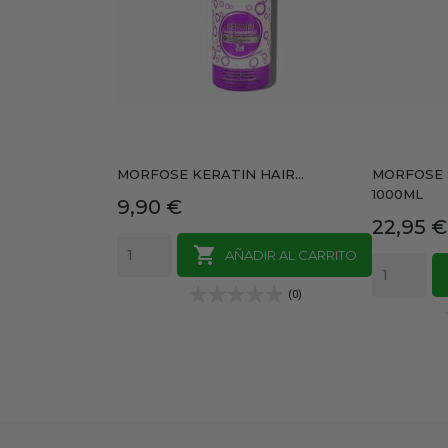
MORFOSE KERATIN HAIR...
MORFOSE 
1000ML
Precio
9,90 €
Precio
22,95 €

AÑADIR AL CARRITO
(0)