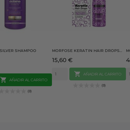
SILVER SHAMPOO
MORFOSE KERATIN HAIR DROPS...
M
Precio
P
15,60 €
4

AÑADIR AL CARRITO

AÑADIR AL CARRITO
(0)
(0)