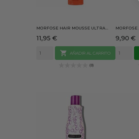
MORFOSE HAIR MOUSSE ULTRA...
MORFOSE 
Precio
Precio
11,95 €
9,90 €

AÑADIR AL CARRITO
(0)