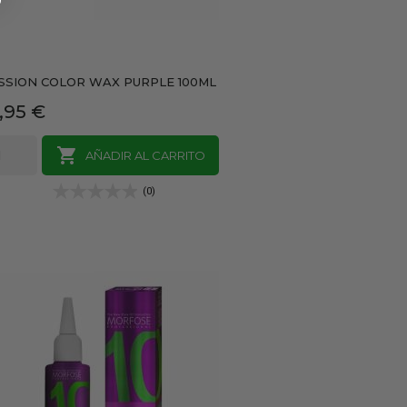
SSION COLOR WAX PURPLE 100ML
recio
,95 €

AÑADIR AL CARRITO
(0)