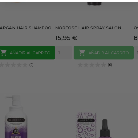
ARGAN HAIR SHAMPOO...
MORFOSE HAIR SPRAY SALON...
O
Precio
P
15,95 €
8


AÑADIR AL CARRITO
AÑADIR AL CARRITO
(0)
(0)