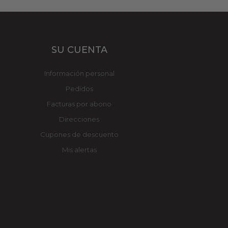
SU CUENTA
Información personal
Pedidos
Facturas por abono
Direcciones
Cupones de descuento
Mis alertas