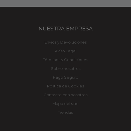
NUESTRA EMPRESA
Envíos y Devoluciones
Aviso Legal
Términos y Condiciones
Sobre nosotros
Pago Seguro
Política de Cookies
Contacte con nosotros
Mapa del sitio
Tiendas