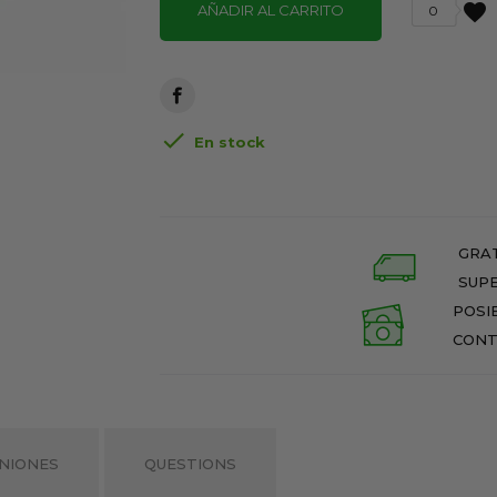
favorite
AÑADIR AL CARRITO
0

En stock
GRAT
SUPE
POSI
CONT
NIONES
QUESTIONS