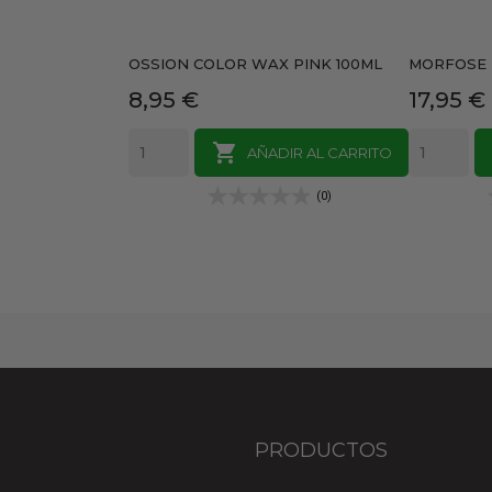
OSSION COLOR WAX PINK 100ML
MORFOSE M
Precio
Precio
8,95 €
17,95 €

AÑADIR AL CARRITO
(0)
PRODUCTOS