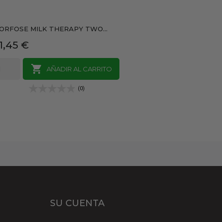
ORFOSE MILK THERAPY TWO...
recio
1,45 €

AÑADIR AL CARRITO
(0)
SU CUENTA