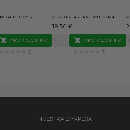
IRACLE CURLS...
MORFOSE ARGAN TWO PHASE...
M
Precio
P
19,50 €
2


AÑADIR AL CARRITO
AÑADIR AL CARRITO
(0)
(0)
NUESTRA EMPRESA