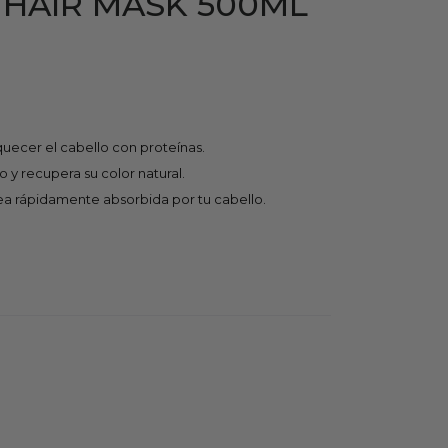
HAIR MASK 500ML
uecer el cabello con proteínas.
 y recupera su color natural.
sea rápidamente absorbida por tu cabello.