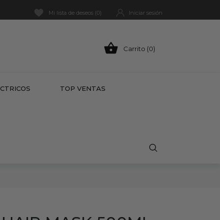
Mi lista de deseos (
0
)
Iniciar sesión

Carrito (0)
HOT
ÉCTRICOS
TOP VENTAS