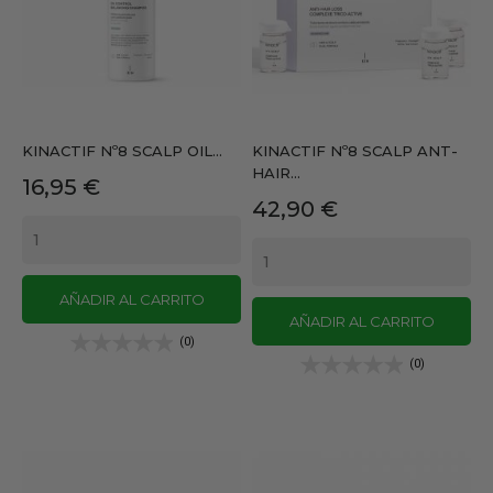
KINACTIF Nº8 SCALP OIL...
KINACTIF Nº8 SCALP ANT-
HAIR...
Precio
16,95 €
Precio
42,90 €
AÑADIR AL CARRITO
AÑADIR AL CARRITO
(0)
(0)