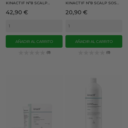
KINACTIF Nº8 SCALP...
KINACTIF Nº8 SCALP SOS...
Precio
Precio
42,90 €
20,90 €
AÑADIR AL CARRITO
AÑADIR AL CARRITO
(0)
(0)