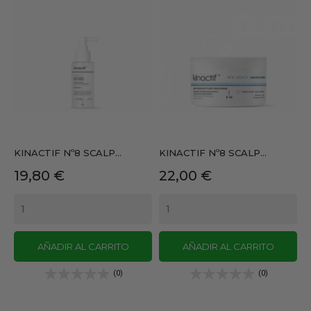
KINACTIF Nº8 SCALP...
KINACTIF Nº8 SCALP...
Precio
Precio
19,80 €
22,00 €
AÑADIR AL CARRITO
AÑADIR AL CARRITO
(0)
(0)