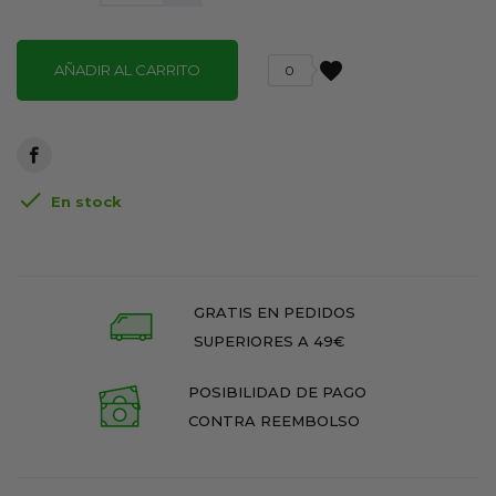
favorite
AÑADIR AL CARRITO
0

En stock
GRATIS EN PEDIDOS
SUPERIORES A 49€
POSIBILIDAD DE PAGO
CONTRA REEMBOLSO