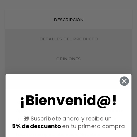
DESCRIPCIÓN
DETALLES DEL PRODUCTO
OPINIONES
QUESTIONS
¡Bienvenid@!
Modo de empleo:
Aplicar sobre las zonas del cuero cabelludo irritadas
🎁 Suscríbete ahora y recibe un
o sensibilizadas y masajear suavemente con los
5% de descuento
en tu primera compra
dedos
hasta su completa absorción. No aclarar.