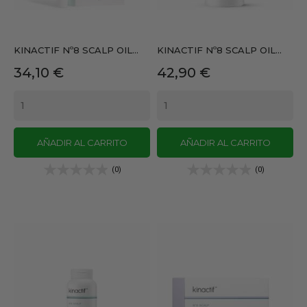
KINACTIF Nº8 SCALP OIL...
KINACTIF Nº8 SCALP OIL...
Precio
Precio
34,10 €
42,90 €
AÑADIR AL CARRITO
AÑADIR AL CARRITO
(0)
(0)