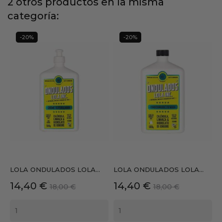
2 otros productos en la misma
categoría:
-20%
-20%
LOLA ONDULADOS LOLA...
LOLA ONDULADOS LOLA...
Precio
Precio
Precio
Precio
14,40 €
14,40 €
18,00 €
18,00 €
base
base