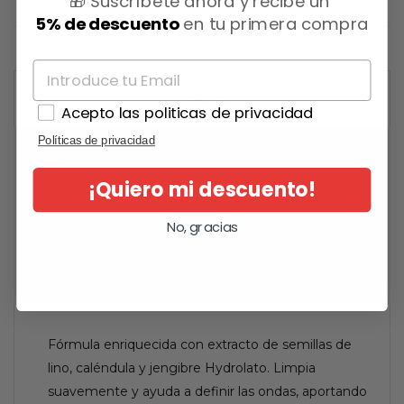
🎁 Suscríbete ahora y recibe un
5% de descuento
en tu primera compra
DESCRIPCIÓN
Acepto las politicas de privacidad
Políticas de privacidad
DETALLES DEL PRODUCTO
¡Quiero mi descuento!
OPINIONES
No, gracias
QUESTIONS
Fórmula enriquecida con extracto de semillas de
lino, caléndula y jengibre Hydrolato. Limpia
suavemente y ayuda a definir las ondas, aportando