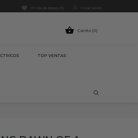
Mi lista de deseos (
0
)
Iniciar sesión

Carrito (0)
HOT
ÉCTRICOS
TOP VENTAS