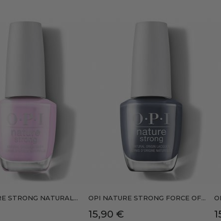
E STRONG NATURAL...
OPI NATURE STRONG FORCE OF...
O
Precio
P
15,90 €
1