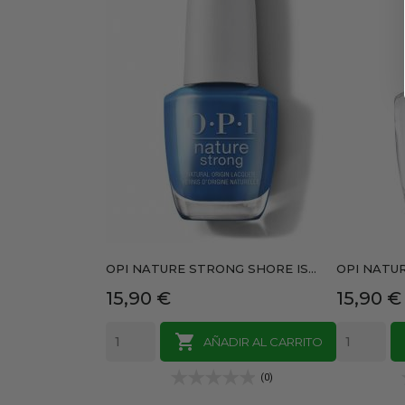
OPI NATURE STRONG SHORE IS...
OPI NATUR
Precio
Precio
15,90 €
15,90 €

AÑADIR AL CARRITO
(0)