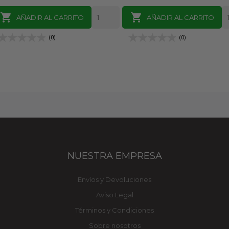


AÑADIR AL CARRITO
AÑADIR AL CARRITO
(0)
(0)
NUESTRA EMPRESA
Envíos y Devoluciones
Aviso Legal
Términos y Condiciones
Sobre nosotros