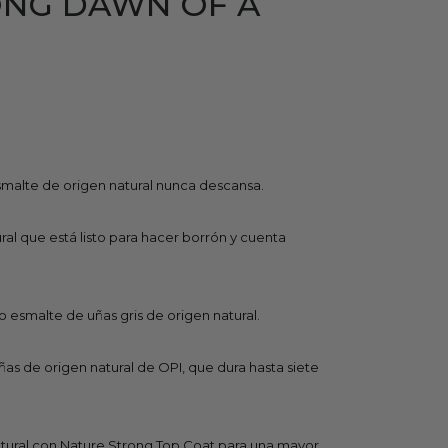
ONG DAWN OF A
smalte de origen natural nunca descansa.
ural que está listo para hacer borrón y cuenta
 esmalte de uñas gris de origen natural.
ñas de origen natural de OPI, que dura hasta siete
atural con Nature Strong Top Coat para una mayor