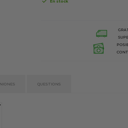

En stock
GRAT
SUPE
POSI
CONT
NIONES
QUESTIONS