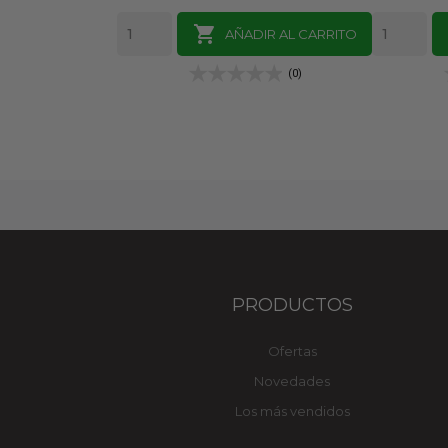

AÑADIR AL CARRITO
(0)
PRODUCTOS
Ofertas
Novedades
Los más vendidos