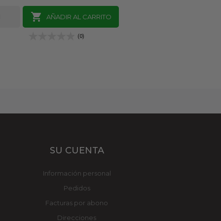

AÑADIR AL CARRITO
(0)
SU CUENTA
Información personal
Pedidos
Facturas por abono
Direcciones