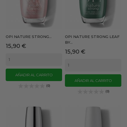
OPI NATURE STRONG...
OPI NATURE STRONG LEAF
BY...
Precio
15,90 €
Precio
15,90 €
AÑADIR AL CARRITO
AÑADIR AL CARRITO
(0)
(0)