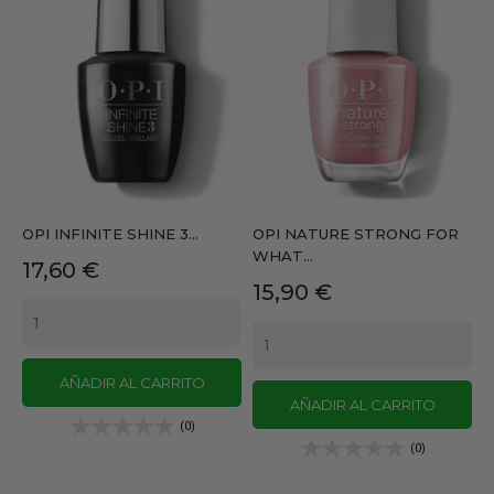
OPI INFINITE SHINE 3...
OPI NATURE STRONG FOR
WHAT...
Precio
17,60 €
Precio
15,90 €
AÑADIR AL CARRITO
AÑADIR AL CARRITO
(0)
(0)