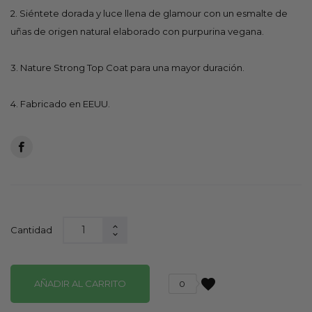
2. Siéntete dorada y luce llena de glamour con un esmalte de
uñas de origen natural elaborado con purpurina vegana.
3. Nature Strong Top Coat para una mayor duración.
4. Fabricado en EEUU.
Cantidad
favorite
AÑADIR AL CARRITO
0