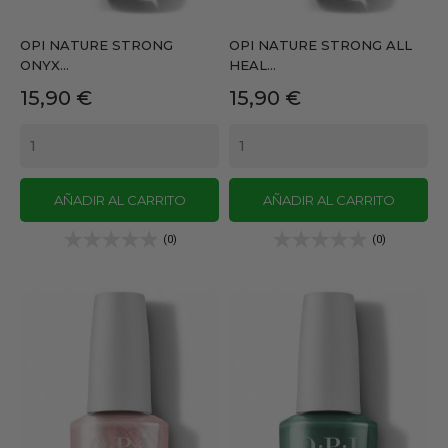
OPI NATURE STRONG
OPI NATURE STRONG ALL
ONYX...
HEAL...
Precio
Precio
15,90 €
15,90 €
AÑADIR AL CARRITO
AÑADIR AL CARRITO
(0)
(0)