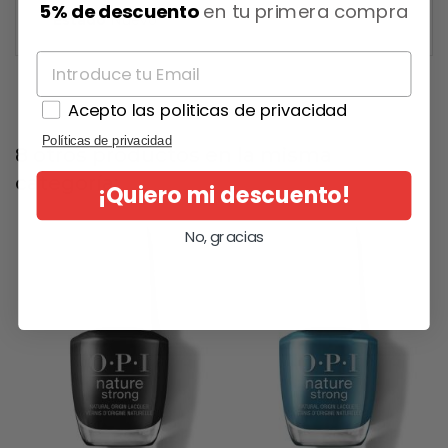
5% de descuento
en tu primera compra
Estado
Nuevo
Acepto las politicas de privacidad
Políticas de privacidad
8 otros productos en la misma
categoría:
¡Quiero mi descuento!
No, gracias