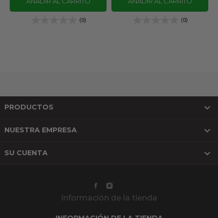
AÑADIR AL CARRITO
AÑADIR AL CARRITO
(0)
(0)

PRODUCTOS

NUESTRA EMPRESA

SU CUENTA
Información de la tienda
INFORMACIÓN DE LA TIENDA